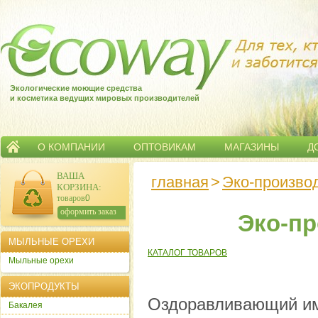
Экологические моющие средства
и косметика ведущих мировых производителей
О КОМПАНИИ
ОПТОВИКАМ
МАГАЗИНЫ
Д
ВАША
главная
>
Эко-производ
КОРЗИНА
:
товаров:
0
сумма:
0
р.
оформить заказ
Эко-пр
МЫЛЬНЫЕ ОРЕХИ
КАТАЛОГ ТОВАРОВ
Мыльные орехи
ЭКОПРОДУКТЫ
Оздоравливающий им
Бакалея