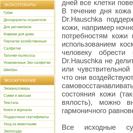
дней все клетки пов
ЭКОХОЗТОВАРЫ
В течение дня кожа
Губки
Dr.Hauschka поддер
Дезодоранты осушители
кожи, например ночн
Для автомобиля
потребностям кожи 
Коврики для дома
Перчатки хозяйственные
использованием кос
Салфетки
человеку обрести 
Тапочки-пылесосы
Dr.Hauschka не дели
Упаковочные Эко-салфетки
или чувствительной 
Швабры
что они воздействуют
ЭКООКРУЖЕНИЕ
самовосстанавлива
Экоканцтовары
состояния кожи (так
Сумки и авоськи
вялость), можно вн
Текстиль
гармоничного равнов
Книги и журналы
Подарочные сертификаты
Уход за животными
Все исходные су
Экопосуда