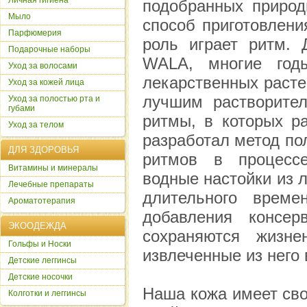
Личная гигиена
подобранных природ
Мыло
способ приготовлени
Парфюмерия
роль играет ритм.
Подарочные наборы
WALA, многие годы
Уход за волосами
лекарственных расте
Уход за кожей лица
лучшим растворител
Уход за полостью рта и
губами
ритмы, в которых ра
Уход за телом
разработал метод по
ДЛЯ ЗДОРОВЬЯ
ритмов в процессе
Витамины и минералы
водные настойки из 
Лечебные препараты
длительного време
Ароматотерапия
добавления консер
ЭКООДЕЖДА
сохраняются жизн
Гольфы и Носки
извлеченные из него
Детские леггинсы
Детские носочки
Наша кожа имеет сво
Колготки и леггинсы