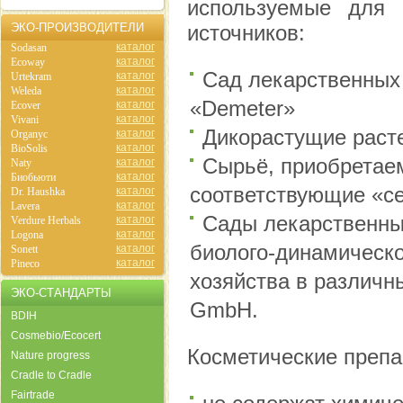
используемые для п
ЭКО-ПРОИЗВОДИТЕЛИ
источников:
каталог
Sodasan
каталог
Ecoway
Сад лекарственных
каталог
Urtekram
каталог
Weleda
«Demeter»
каталог
Ecover
каталог
Vivani
Дикорастущие раст
каталог
Organyc
каталог
BioSolis
Сырьё, приобретае
каталог
Naty
каталог
Биобьюти
соответствующие «с
каталог
Dr. Haushka
каталог
Lavera
Сады лекарственны
каталог
Verdure Herbals
каталог
Logona
биолого-динамическог
каталог
Sonett
каталог
Pineco
хозяйства в различн
ЭКО-СТАНДАРТЫ
GmbH.
BDIH
Cosmebio/Ecocert
Косметические препа
Nature progress
Cradle to Cradle
Fairtrade