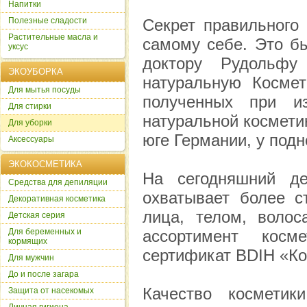
Напитки
Полезные сладости
Секрет правильного
Растительные масла и
самому себе. Это бы
уксус
доктору Рудольфу
ЭКОУБОРКА
натуральную Космет
Для мытья посуды
полученных при из
Для стирки
натуральной космети
Для уборки
юге Германии, у под
Аксессуары
ЭКОКОСМЕТИКА
На сегодняшний де
Cредства для депиляции
охватывает более с
Декоративная косметика
лица, телом, волос
Детская серия
Для беременных и
ассортимент косм
кормящих
сертификат BDIH «Ко
Для мужчин
До и после загара
Качество косметик
Защита от насекомых