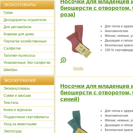
Носочки для младенцев 
ЭКОХОЗТОВАРЫ
биошерсти с отворотом, 
Губки
роза)
Дезодоранты осушители
Для тепла и здоро
Для автомобиля
Анатомические
Коврики для дома
Мягкие, нежные, 
Дышащие и гипоа
Перчатки хозяйственные
Безопасные краси
Салфетки
100 % сертифици
Тапочки-пылесосы
Упаковочные Эко-салфетки
Grodo
Швабры
ЭКООКРУЖЕНИЕ
Носочки для младенцев 
Экоканцтовары
биошерсти с отворотом, 
Сумки и авоськи
синий)
Текстиль
Книги и журналы
Для тепла и здоро
Анатомические
Подарочные сертификаты
Мягкие, нежные, 
Уход за животными
Дышащие и гипоа
Безопасные краси
Экопосуда