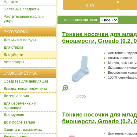
Напитки
9-10
Полезные сладости
Растительные масла и
по производителю
уксус
ЭКОУБОРКА
Тонкие носочки для млад
биошерсти, Groedo (0.2, 
Для мытья посуды
Для стирки
Для тепла и здоро
Для уборки
Анатомические
Аксессуары
Мягкие, нежные, 
Дышащие и гипоа
Безопасные краси
ЭКОКОСМЕТИКА
100 % сертифици
Cредства для депиляции
Декоративная косметика
Детская серия
Grodo
Для беременных и
кормящих
Тонкие носочки для млад
Для мужчин
биошерсти, Groedo (0.2, 
До и после загара
Защита от насекомых
Для тепла и здоро