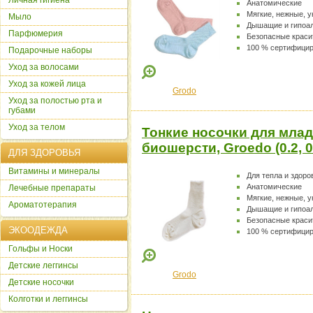
Личная гигиена
Анатомические
Мягкие, нежные, 
Мыло
Дышащие и гипоа
Парфюмерия
Безопасные краси
100 % сертифици
Подарочные наборы
Уход за волосами
Уход за кожей лица
Grodo
Уход за полостью рта и
губами
Уход за телом
Тонкие носочки для млад
биошерсти, Groedo (0.2, 
ДЛЯ ЗДОРОВЬЯ
Витамины и минералы
Для тепла и здоро
Анатомические
Лечебные препараты
Мягкие, нежные, 
Ароматотерапия
Дышащие и гипоа
Безопасные краси
ЭКООДЕЖДА
100 % сертифици
Гольфы и Носки
Детские леггинсы
Grodo
Детские носочки
Колготки и леггинсы