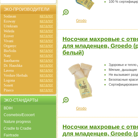
100 % сертифици
ЭКО-ПРОИЗВОДИТЕЛИ
каталог
Sodasan
Grodo
каталог
Ecoway
каталог
Urtekram
каталог
Weleda
каталог
Ecover
Носочки махровые с отв
каталог
Vivani
для младенцев, Groedo (
каталог
Organyc
каталог
BioSolis
белый)
каталог
Naty
каталог
Биобьюти
Здоровье и тепло
каталог
Dr. Haushka
Мягкие, дышащие
каталог
Lavera
Не вызывают раз
каталог
Verdure Herbals
Безопасные краси
каталог
Logona
Сертифицированн
каталог
Sonett
каталог
Pineco
ЭКО-СТАНДАРТЫ
BDIH
Grodo
Cosmebio/Ecocert
Nature progress
Носочки махровые с отв
Cradle to Cradle
для младенцев, Groedo (
Fairtrade