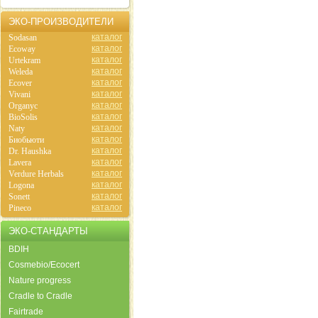
ЭКО-ПРОИЗВОДИТЕЛИ
каталог
Sodasan
каталог
Ecoway
каталог
Urtekram
каталог
Weleda
каталог
Ecover
каталог
Vivani
каталог
Organyc
каталог
BioSolis
каталог
Naty
каталог
Биобьюти
каталог
Dr. Haushka
каталог
Lavera
каталог
Verdure Herbals
каталог
Logona
каталог
Sonett
каталог
Pineco
ЭКО-СТАНДАРТЫ
BDIH
Cosmebio/Ecocert
Nature progress
Cradle to Cradle
Fairtrade