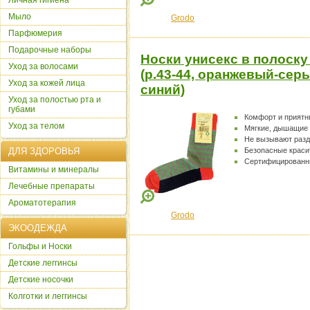
Личная гигиена
Мыло
Grodo
Парфюмерия
Подарочные наборы
Носки унисекс в полоску
Уход за волосами
(р.43-44, оранжевый-сер
Уход за кожей лица
синий)
Уход за полостью рта и
губами
Комфорт и прият
Уход за телом
Мягкие, дышащие
Не вызывают раз
ДЛЯ ЗДОРОВЬЯ
Безопасные краси
Сертифицированн
Витамины и минералы
Лечебные препараты
Ароматотерапия
Grodo
ЭКООДЕЖДА
Гольфы и Носки
Детские леггинсы
Детские носочки
Колготки и леггинсы