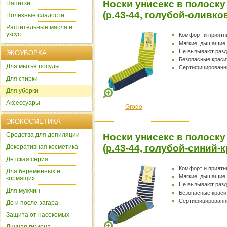
Носки унисекс в полоску
Напитки
(р.43-44, голубой-оливк
Полезные сладости
Растительные масла и
уксус
Комфорт и прият
Мягкие, дышащие
Не вызывают раз
ЭКОУБОРКА
Безопасные краси
Для мытья посуды
Сертифицированн
Для стирки
Для уборки
Аксессуары
Grodo
ЭКОКОСМЕТИКА
Cредства для депиляции
Носки унисекс в полоску
(р.43-44, голубой-синий
Декоративная косметика
Детская серия
Комфорт и прият
Для беременных и
Мягкие, дышащие
кормящих
Не вызывают раз
Для мужчин
Безопасные краси
Сертифицированн
До и после загара
Защита от насекомых