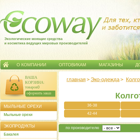
Экологические моющие средства
и косметика ведущих мировых производителей
О КОМПАНИИ
ОПТОВИКАМ
МАГАЗИНЫ
Д
ВАША
главная
>
Эко-одежда
>
Колго
КОРЗИНА
:
товаров:
0
сумма:
0
р.
оформить заказ
Колго
36-38
МЫЛЬНЫЕ ОРЕХИ
42-44
Мыльные орехи
ЭКОПРОДУКТЫ
по производителю
Бакалея