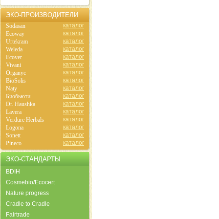
ЭКО-ПРОИЗВОДИТЕЛИ
каталог
Sodasan
каталог
Ecoway
каталог
Urtekram
каталог
Weleda
каталог
Ecover
каталог
Vivani
каталог
Organyc
каталог
BioSolis
каталог
Naty
каталог
Биобьюти
каталог
Dr. Haushka
каталог
Lavera
каталог
Verdure Herbals
каталог
Logona
каталог
Sonett
каталог
Pineco
ЭКО-СТАНДАРТЫ
BDIH
Cosmebio/Ecocert
Nature progress
Cradle to Cradle
Fairtrade