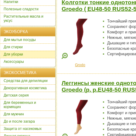
Колготки тонкие однотон
Напитки
Groedo ( EU48-50 RUS52-5
Полезные сладости
Растительные масла и
уксус
Тончайший пре
Сохраняют фо
ЭКОУБОРКА
Комфорт и при
Нежные, мягки
Для мытья посуды
Дышащие и гип
Для стирки
Безопасные кр
Сертифицирова
Для уборки
Аксессуары
Grodo
ЭКОКОСМЕТИКА
Cредства для депиляции
Леггинсы женские одното
Декоративная косметика
Groedo (р. р.EU48-50 RUS
Детская серия
Тончайший пре
Для беременных и
кормящих
Сохраняют фо
Комфорт и при
Для мужчин
Нежные, мягки
До и после загара
Дышащие и гип
Защита от насекомых
Безопасные кр
Сертифицирова