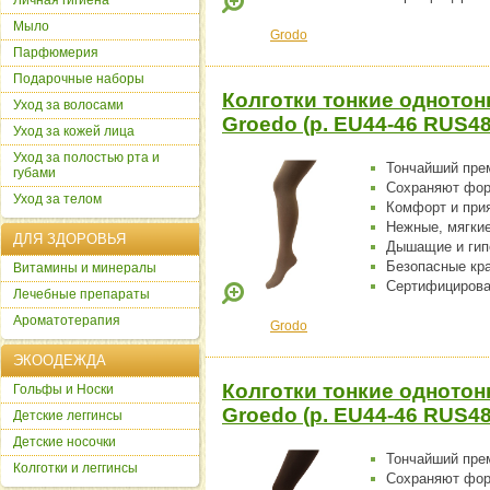
Личная гигиена
Мыло
Grodo
Парфюмерия
Подарочные наборы
Колготки тонкие однотон
Уход за волосами
Groedo (р. EU44-46 RUS4
Уход за кожей лица
Уход за полостью рта и
Тончайший пре
губами
Сохраняют фо
Уход за телом
Комфорт и при
Нежные, мягки
ДЛЯ ЗДОРОВЬЯ
Дышащие и гип
Безопасные кр
Витамины и минералы
Сертифицирова
Лечебные препараты
Ароматотерапия
Grodo
ЭКООДЕЖДА
Колготки тонкие однотон
Гольфы и Носки
Groedo (р. EU44-46 RUS48
Детские леггинсы
Детские носочки
Тончайший пре
Колготки и леггинсы
Сохраняют фо