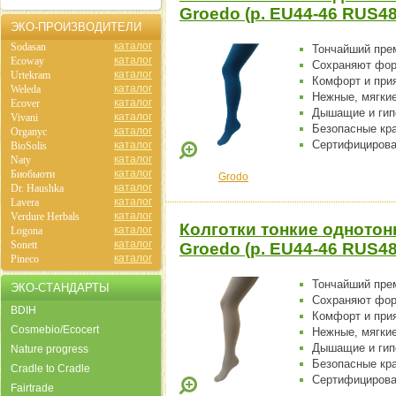
Groedo (р. EU44-46 RUS48
ЭКО-ПРОИЗВОДИТЕЛИ
каталог
Sodasan
Тончайший пре
каталог
Ecoway
Сохраняют фо
каталог
Urtekram
Комфорт и при
каталог
Weleda
Нежные, мягки
каталог
Ecover
Дышащие и гип
каталог
Vivani
Безопасные кр
каталог
Organyc
Сертифицирова
каталог
BioSolis
каталог
Naty
каталог
Биобьюти
Grodo
каталог
Dr. Haushka
каталог
Lavera
каталог
Verdure Herbals
Колготки тонкие однотон
каталог
Logona
каталог
Sonett
Groedo (р. EU44-46 RUS48
каталог
Pineco
Тончайший пре
ЭКО-СТАНДАРТЫ
Сохраняют фо
BDIH
Комфорт и при
Cosmebio/Ecocert
Нежные, мягки
Дышащие и гип
Nature progress
Безопасные кр
Cradle to Cradle
Сертифицирова
Fairtrade