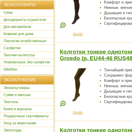
Комфорт и при
ЭКОХОЗТОВАРЫ
Нежные, мягки
Губки
Дышащие и гип
Безопасные кр
Дезодоранты осушители
Сертифицирова
Для автомобиля
Коврики для дома
Grodo
Перчатки хозяйственные
Салфетки
Колготки тонкие однотон
Тапочки-пылесосы
Groedo (р. EU44-46 RUS4
Упаковочные Эко-салфетки
Швабры
Тончайший пре
Сохраняют фо
ЭКООКРУЖЕНИЕ
Комфорт и при
Нежные, мягки
Экоканцтовары
Дышащие и гип
Сумки и авоськи
Безопасные кр
Сертифицирова
Текстиль
Книги и журналы
Grodo
Подарочные сертификаты
Уход за животными
Колготки тонкие однотон
Экопосуда