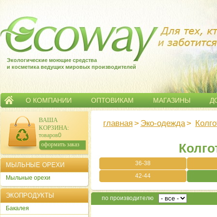
Экологические моющие средства
и косметика ведущих мировых производителей
О КОМПАНИИ
ОПТОВИКАМ
МАГАЗИНЫ
Д
ВАША
главная
>
Эко-одежда
>
Колго
КОРЗИНА
:
товаров:
0
сумма:
0
р.
оформить заказ
Колго
36-38
МЫЛЬНЫЕ ОРЕХИ
42-44
Мыльные орехи
ЭКОПРОДУКТЫ
по производителю
Бакалея