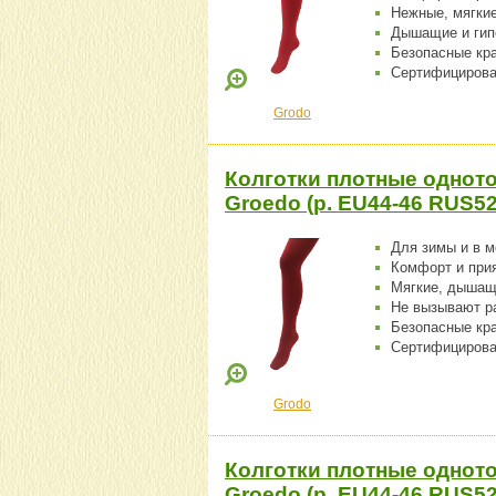
Нежные, мягки
Дышащие и гип
Безопасные кр
Сертифицирова
Grodo
Колготки плотные одното
Groedo (р. EU44-46 RUS52
Для зимы и в 
Комфорт и при
Мягкие, дышащ
Не вызывают р
Безопасные кр
Сертифицирова
Grodo
Колготки плотные одното
Groedo (р. EU44-46 RUS52