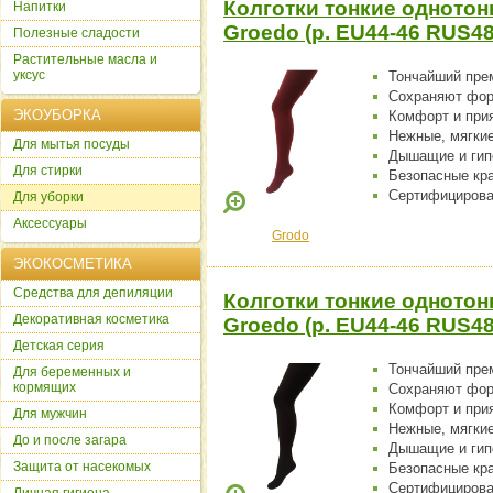
Колготки тонкие однотон
Напитки
Groedo (р. EU44-46 RUS48
Полезные сладости
Растительные масла и
уксус
Тончайший пре
Сохраняют фо
ЭКОУБОРКА
Комфорт и при
Нежные, мягки
Для мытья посуды
Дышащие и гип
Для стирки
Безопасные кр
Сертифицирова
Для уборки
Аксессуары
Grodo
ЭКОКОСМЕТИКА
Cредства для депиляции
Колготки тонкие однотон
Декоративная косметика
Groedo (р. EU44-46 RUS48
Детская серия
Тончайший пре
Для беременных и
кормящих
Сохраняют фо
Комфорт и при
Для мужчин
Нежные, мягки
До и после загара
Дышащие и гип
Защита от насекомых
Безопасные кр
Сертифицирова