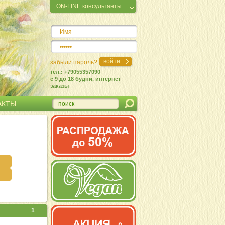
ON-LINE консультанты
забыли пароль?
тел.: +79055357090
c 9 до 18 будни, интернет
заказы
АКТЫ
1