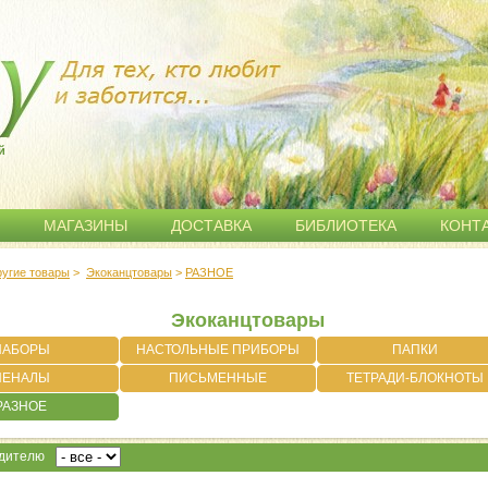
й
МАГАЗИНЫ
ДОСТАВКА
БИБЛИОТЕКА
КОНТ
ругие товары
>
Экоканцтовары
>
РАЗНОЕ
Экоканцтовары
НАБОРЫ
НАСТОЛЬНЫЕ ПРИБОРЫ
ПАПКИ
ПЕНАЛЫ
ПИСЬМЕННЫЕ
ТЕТРАДИ-БЛОКНОТЫ
ПРИНАДЛЕЖНОСТИ
РАЗНОЕ
одителю