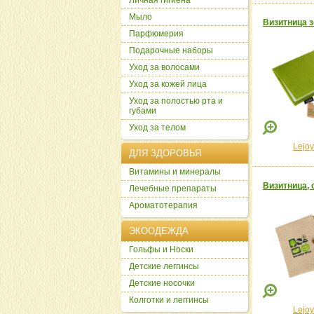
Личная гигиена
Мыло
Визитница зе
Парфюмерия
Подарочные наборы
Уход за волосами
Уход за кожей лица
Уход за полостью рта и
губами
Уход за телом
Lejoy
ДЛЯ ЗДОРОВЬЯ
Витамины и минералы
Визитница, с
Лечебные препараты
Ароматотерапия
ЭКООДЕЖДА
Гольфы и Носки
Детские леггинсы
Детские носочки
Колготки и леггинсы
Lejoy