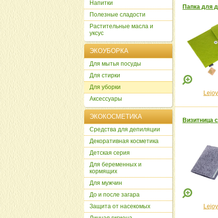
Напитки
Папка для д
Полезные сладости
Растительные масла и
уксус
ЭКОУБОРКА
Для мытья посуды
Для стирки
Для уборки
Lejoy
Аксессуары
ЭКОКОСМЕТИКА
Визитница се
Cредства для депиляции
Декоративная косметика
Детская серия
Для беременных и
кормящих
Для мужчин
До и после загара
Защита от насекомых
Lejoy