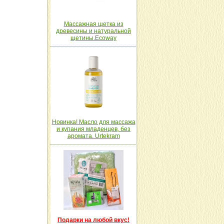
Массажная щетка из
древесины и натуральной
щетины.Ecoway
Новинка! Масло для массажа
и купания младенцев, без
аромата. Urtekram
Подарки на любой вкус!