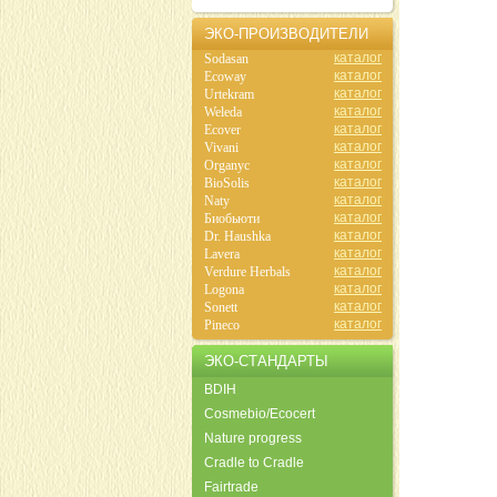
ЭКО-ПРОИЗВОДИТЕЛИ
каталог
Sodasan
каталог
Ecoway
каталог
Urtekram
каталог
Weleda
каталог
Ecover
каталог
Vivani
каталог
Organyc
каталог
BioSolis
каталог
Naty
каталог
Биобьюти
каталог
Dr. Haushka
каталог
Lavera
каталог
Verdure Herbals
каталог
Logona
каталог
Sonett
каталог
Pineco
ЭКО-СТАНДАРТЫ
BDIH
Cosmebio/Ecocert
Nature progress
Cradle to Cradle
Fairtrade