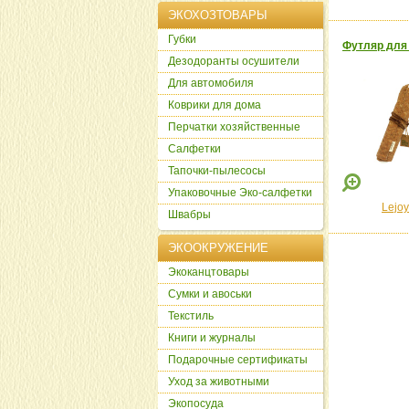
ЭКОХОЗТОВАРЫ
Губки
Футляр для 
Дезодоранты осушители
Для автомобиля
Коврики для дома
Перчатки хозяйственные
Салфетки
Тапочки-пылесосы
Упаковочные Эко-салфетки
Lejoy
Швабры
ЭКООКРУЖЕНИЕ
Экоканцтовары
Сумки и авоськи
Текстиль
Книги и журналы
Подарочные сертификаты
Уход за животными
Экопосуда