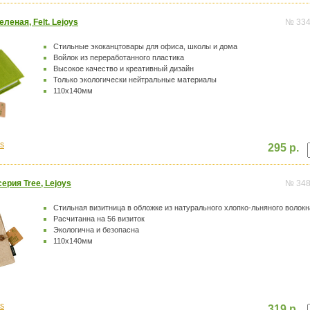
леная, Felt. Lejoys
№ 33
Стильные экоканцтовары для офиса, школы и дома
Войлок из переработанного пластика
Высокое качество и креативный дизайн
Только экологически нейтральные материалы
110х140мм
s
295 р.
ерия Tree, Lejoys
№ 34
Стильная визитница в обложке из натурального хлопко-льняного волокн
Расчитанна на 56 визиток
Экологична и безопасна
110х140мм
s
319 р.