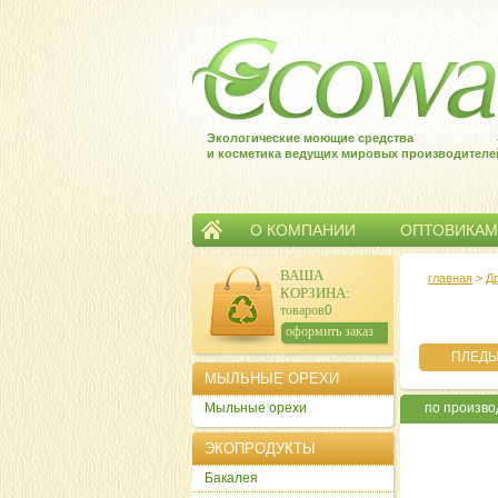
Экологические моющие средства
и косметика ведущих мировых производителе
О КОМПАНИИ
ОПТОВИКАМ
ВАША
главная
>
Д
КОРЗИНА
:
товаров:
0
сумма:
0
р.
оформить заказ
ПЛЕДЫ
МЫЛЬНЫЕ ОРЕХИ
Мыльные орехи
по произв
ЭКОПРОДУКТЫ
Бакалея