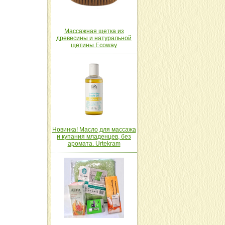
Массажная щетка из
древесины и натуральной
щетины.Ecoway
Новинка! Масло для массажа
и купания младенцев, без
аромата. Urtekram