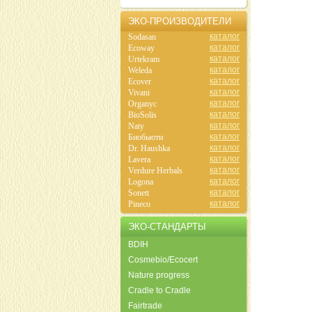
ЭКО-ПРОИЗВОДИТЕЛИ
каталог
Sodasan
каталог
Ecoway
каталог
Urtekram
каталог
Weleda
каталог
Ecover
каталог
Vivani
каталог
Organyc
каталог
BioSolis
каталог
Naty
каталог
Биобьюти
каталог
Dr. Haushka
каталог
Lavera
каталог
Verdure Herbals
каталог
Logona
каталог
Sonett
каталог
Pineco
ЭКО-СТАНДАРТЫ
BDIH
Cosmebio/Ecocert
Nature progress
Cradle to Cradle
Fairtrade