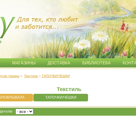
й
МАГАЗИНЫ
ДОСТАВКА
БИБЛИОТЕКА
КОНТ
ругие товары
>
Текстиль
>
ТАПОЧКИ/ЧЕШКИ
Текстиль
/ПОКРЫВАЛА
ТАПОЧКИ/ЧЕШКИ
одителю