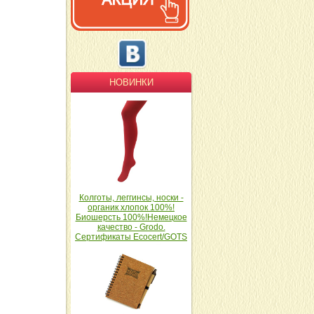
НОВИНКИ
Колготы, леггинсы, носки -
органик хлопок 100%!
Биошерсть 100%!Немецкое
качество - Grodo.
Сертификаты Ecocert/GOTS