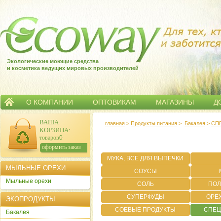
Экологические моющие средства
и косметика ведущих мировых производителей
О КОМПАНИИ
ОПТОВИКАМ
МАГАЗИНЫ
Д
ВАША
главная
>
Продукты питания
>
Бакалея
>
СП
КОРЗИНА
:
товаров:
0
сумма:
0
р.
оформить заказ
МУКА, ВСЕ ДЛЯ ВЫПЕЧКИ
МЫЛЬНЫЕ ОРЕХИ
СОУСЫ
Мыльные орехи
СОЛЬ
ПОЛ
СУПЕРФУДЫ
ОРЕ
ЭКОПРОДУКТЫ
СОЕВЫЕ ПРОДУКТЫ
СПЕЦ
Бакалея