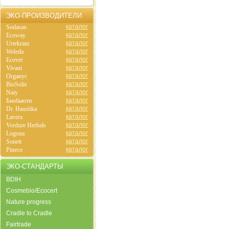
ЭКО-ПРОИЗВОДИТЕЛИ
каталог
Sodasan
каталог
Ecoway
каталог
Urtekram
каталог
Weleda
каталог
Ecover
каталог
Vivani
каталог
Organyc
каталог
BioSolis
каталог
Naty
каталог
Биобьюти
каталог
Dr. Haushka
каталог
Lavera
каталог
Verdure Herbals
каталог
Logona
каталог
Sonett
каталог
Pineco
ЭКО-СТАНДАРТЫ
BDIH
Cosmebio/Ecocert
Nature progress
Cradle to Cradle
Fairtrade