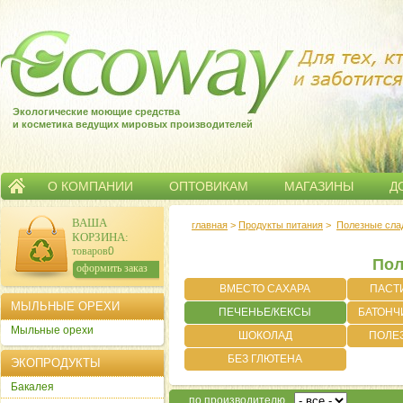
Экологические моющие средства
и косметика ведущих мировых производителей
О КОМПАНИИ
ОПТОВИКАМ
МАГАЗИНЫ
Д
ВАША
главная
>
Продукты питания
>
Полезные сла
КОРЗИНА
:
товаров:
0
Пол
сумма:
0
р.
оформить заказ
ВМЕСТО САХАРА
ПАСТ
МЫЛЬНЫЕ ОРЕХИ
ПЕЧЕНЬЕ/КЕКСЫ
БАТОНЧ
Мыльные орехи
ШОКОЛАД
ПОЛЕ
БЕЗ ГЛЮТЕНА
ЭКОПРОДУКТЫ
Бакалея
по производителю