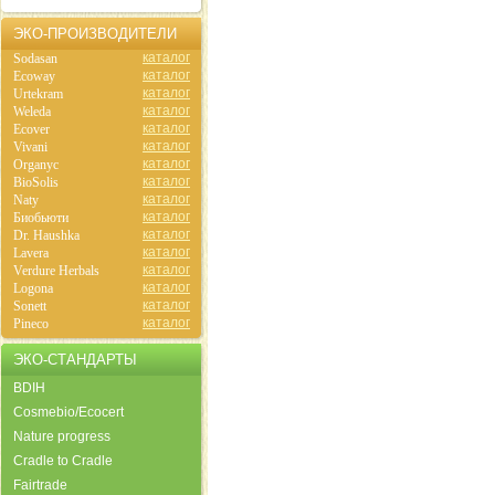
ЭКО-ПРОИЗВОДИТЕЛИ
каталог
Sodasan
каталог
Ecoway
каталог
Urtekram
каталог
Weleda
каталог
Ecover
каталог
Vivani
каталог
Organyc
каталог
BioSolis
каталог
Naty
каталог
Биобьюти
каталог
Dr. Haushka
каталог
Lavera
каталог
Verdure Herbals
каталог
Logona
каталог
Sonett
каталог
Pineco
ЭКО-СТАНДАРТЫ
BDIH
Cosmebio/Ecocert
Nature progress
Cradle to Cradle
Fairtrade