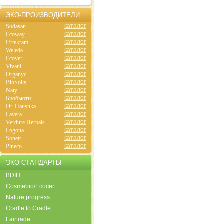
ЭКО-ПРОИЗВОДИТЕЛИ
каталог
Sodasan
каталог
Ecoway
каталог
Urtekram
каталог
Weleda
каталог
Ecover
каталог
Vivani
каталог
Organyc
каталог
BioSolis
каталог
Naty
каталог
Биобьюти
каталог
Dr. Haushka
каталог
Lavera
каталог
Verdure Herbals
каталог
Logona
каталог
Sonett
каталог
Pineco
ЭКО-СТАНДАРТЫ
BDIH
Cosmebio/Ecocert
Nature progress
Cradle to Cradle
Fairtrade