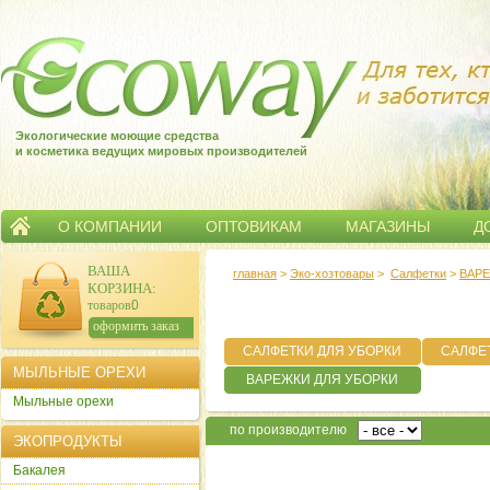
Экологические моющие средства
и косметика ведущих мировых производителей
О КОМПАНИИ
ОПТОВИКАМ
МАГАЗИНЫ
Д
ВАША
главная
>
Эко-хозтовары
>
Салфетки
>
ВАРЕ
КОРЗИНА
:
товаров:
0
сумма:
0
р.
оформить заказ
САЛФЕТКИ ДЛЯ УБОРКИ
САЛФЕ
МЫЛЬНЫЕ ОРЕХИ
ВАРЕЖКИ ДЛЯ УБОРКИ
Мыльные орехи
по производителю
ЭКОПРОДУКТЫ
Бакалея