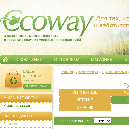
Экологические моющие средства
и косметика ведущих мировых производителей
О КОМПАНИИ
ОПТОВИКАМ
МАГАЗИНЫ
Д
ВАША
главная
>
Другие товары
>
Сумки и авоськи
КОРЗИНА
:
товаров:
0
Су
сумма:
0
р.
оформить заказ
ОДНОТОННЫЕ
ЧЕ
МЫЛЬНЫЕ ОРЕХИ
ДЕТСКИЕ
К
Мыльные орехи
ОРГАНИК
ЭКОПРОДУКТЫ
по производителю
Бакалея