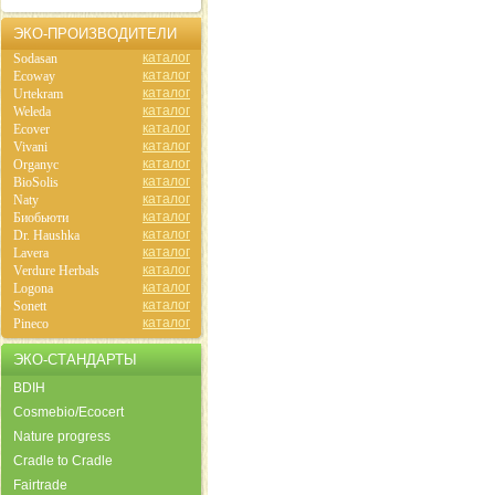
ЭКО-ПРОИЗВОДИТЕЛИ
каталог
Sodasan
каталог
Ecoway
каталог
Urtekram
каталог
Weleda
каталог
Ecover
каталог
Vivani
каталог
Organyc
каталог
BioSolis
каталог
Naty
каталог
Биобьюти
каталог
Dr. Haushka
каталог
Lavera
каталог
Verdure Herbals
каталог
Logona
каталог
Sonett
каталог
Pineco
ЭКО-СТАНДАРТЫ
BDIH
Cosmebio/Ecocert
Nature progress
Cradle to Cradle
Fairtrade