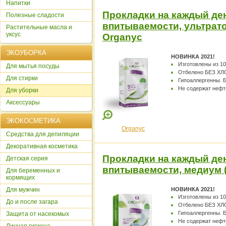
Напитки
Прокладки на каждый д
Полезные сладости
впитываемости, ультрато
Растительные масла и
уксус
Organyc
ЭКОУБОРКА
НОВИНКА 2021!
Изготовлены из 10
Для мытья посуды
Отбелено БЕЗ ХЛ
Для стирки
Гипоаллергенны. Б
Не содержат нефт
Для уборки
Аксессуары
ЭКОКОСМЕТИКА
Organyc
Cредства для депиляции
Декоративная косметика
Прокладки на каждый д
Детская серия
впитываемости, медиум (
Для беременных и
кормящих
Для мужчин
НОВИНКА 2021!
Изготовлены из 10
До и после загара
Отбелено БЕЗ ХЛ
Гипоаллергенны. Б
Защита от насекомых
Не содержат нефт