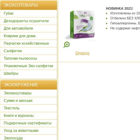
ЭКОХОЗТОВАРЫ
НОВИНКА 2021!
Губки
Изготовлены из 10
Отбелено БЕЗ ХЛ
Дезодоранты осушители
Гипоаллергенны. Б
Для автомобиля
Не содержат нефт
Коврики для дома
Перчатки хозяйственные
Салфетки
Organyc
Тапочки-пылесосы
Упаковочные Эко-салфетки
Швабры
ЭКООКРУЖЕНИЕ
Экоканцтовары
Сумки и авоськи
Текстиль
Книги и журналы
Подарочные сертификаты
Уход за животными
Экопосуда