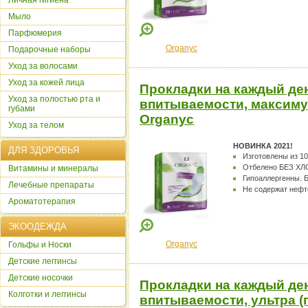
Личная гигиена
Мыло
Парфюмерия
Organyc
Подарочные наборы
Уход за волосами
Уход за кожей лица
Прокладки на каждый д
Уход за полостью рта и
впитываемости, максимум
губами
Organyc
Уход за телом
НОВИНКА 2021!
ДЛЯ ЗДОРОВЬЯ
Изготовлены из 10
Отбелено БЕЗ ХЛ
Витамины и минералы
Гипоаллергенны. Б
Лечебные препараты
Не содержат нефт
Ароматотерапия
ЭКООДЕЖДА
Organyc
Гольфы и Носки
Детские леггинсы
Детские носочки
Прокладки на каждый д
Колготки и леггинсы
впитываемости, ультра (п