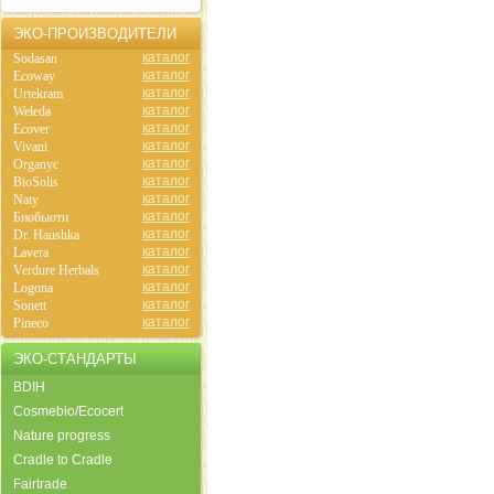
ЭКО-ПРОИЗВОДИТЕЛИ
каталог
Sodasan
каталог
Ecoway
каталог
Urtekram
каталог
Weleda
каталог
Ecover
каталог
Vivani
каталог
Organyc
каталог
BioSolis
каталог
Naty
каталог
Биобьюти
каталог
Dr. Haushka
каталог
Lavera
каталог
Verdure Herbals
каталог
Logona
каталог
Sonett
каталог
Pineco
ЭКО-СТАНДАРТЫ
BDIH
Cosmebio/Ecocert
Nature progress
Cradle to Cradle
Fairtrade