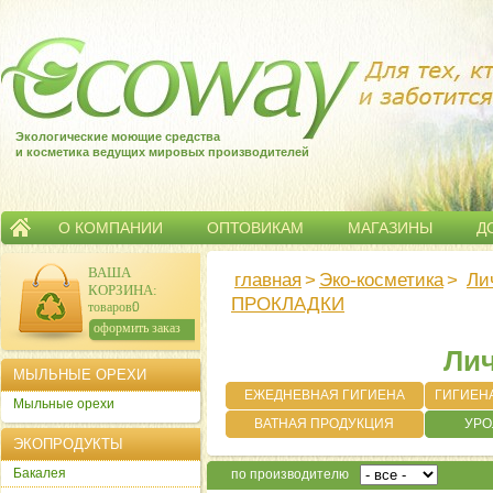
Экологические моющие средства
и косметика ведущих мировых производителей
О КОМПАНИИ
ОПТОВИКАМ
МАГАЗИНЫ
Д
ВАША
главная
>
Эко-косметика
>
Ли
КОРЗИНА
:
ПРОКЛАДКИ
товаров:
0
сумма:
0
р.
оформить заказ
Лич
МЫЛЬНЫЕ ОРЕХИ
ЕЖЕДНЕВНАЯ ГИГИЕНА
ГИГИЕНА
Мыльные орехи
ВАТНАЯ ПРОДУКЦИЯ
УРО
ЭКОПРОДУКТЫ
П
Бакалея
по производителю