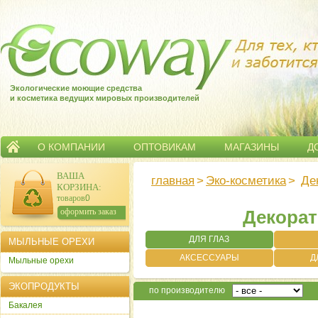
Экологические моющие средства
и косметика ведущих мировых производителей
О КОМПАНИИ
ОПТОВИКАМ
МАГАЗИНЫ
Д
ВАША
главная
>
Эко-косметика
>
Де
КОРЗИНА
:
товаров:
0
сумма:
0
р.
оформить заказ
Декорат
ДЛЯ ГЛАЗ
МЫЛЬНЫЕ ОРЕХИ
АКСЕССУАРЫ
Д
Мыльные орехи
ЭКОПРОДУКТЫ
по производителю
Бакалея