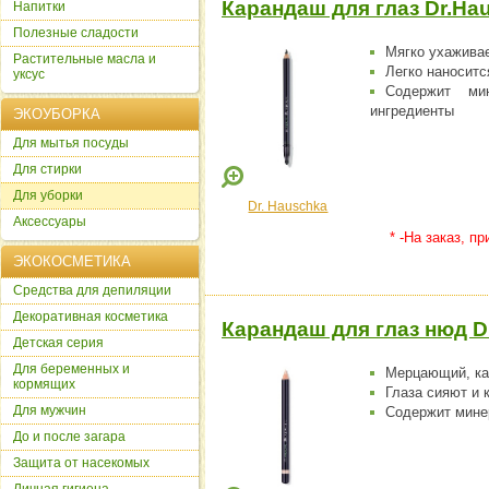
Карандаш для глаз Dr.Hau
Напитки
Полезные сладости
Мягко ухаживае
Растительные масла и
Легко наноситс
уксус
Содержит ми
ингредиенты
ЭКОУБОРКА
Для мытья посуды
Для стирки
Для уборки
Dr. Hauschka
Аксессуары
* -На заказ, п
ЭКОКОСМЕТИКА
Cредства для депиляции
Декоративная косметика
Карандаш для глаз нюд Dr
Детская серия
Для беременных и
Мерцающий, ка
кормящих
Глаза сияют и 
Для мужчин
Содержит мине
До и после загара
Защита от насекомых