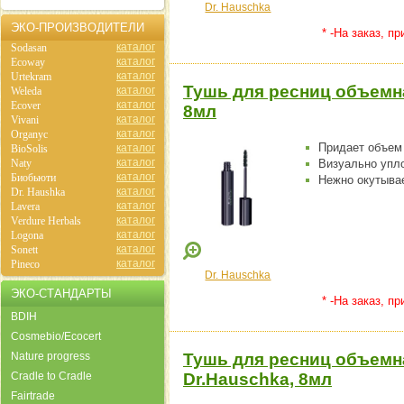
Dr. Hauschka
ЭКО-ПРОИЗВОДИТЕЛИ
* -На заказ, п
каталог
Sodasan
каталог
Ecoway
каталог
Urtekram
Тушь для ресниц объемна
каталог
Weleda
каталог
Ecover
8мл
каталог
Vivani
каталог
Organyc
Придает объем 
каталог
BioSolis
каталог
Naty
Визуально упло
каталог
Биобьюти
Нежно окутыва
каталог
Dr. Haushka
каталог
Lavera
каталог
Verdure Herbals
каталог
Logona
каталог
Sonett
каталог
Pineco
Dr. Hauschka
ЭКО-СТАНДАРТЫ
* -На заказ, п
BDIH
Cosmebio/Ecocert
Nature progress
Тушь для ресниц объемн
Cradle to Cradle
Dr.Hauschka, 8мл
Fairtrade