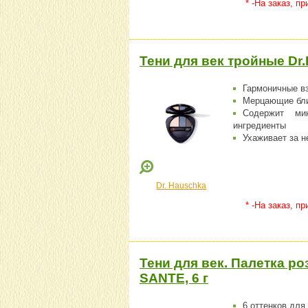
* -На заказ, п
Тени для век тройные Dr.
Гармоничные в
Мерцающие бли
Содержит ми
ингредиенты
Ухаживает за н
Dr. Hauschka
* -На заказ, п
Тени для век. Палетка ро
SANTE, 6 г
6 оттенков для