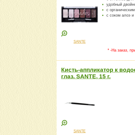
удобный двойн
с органически
с соком алоэ и
SANTE
* -На заказ, п
Кисть-аппликатор к водо
глаз. SANTE, 15 г.
SANTE