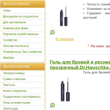
ЭКОХОЗТОВАРЫ
Четкость линий
Ухаживает за н
Губки
Содержит мин
Дезодоранты осушители
растений
Для автомобиля
Коврики для дома
Перчатки хозяйственные
Dr. Hauschka
Салфетки
Тапочки-пылесосы
* -На заказ, п
Упаковочные Эко-салфетки
Швабры
Гель для бровей и ресни
ЭКООКРУЖЕНИЕ
прозрачный,Dr.Hauschka,
Гель для бровей
Экоканцтовары
Сумки и авоськи
Текстиль
Книги и журналы
Подарочные сертификаты
Уход за животными
Экопосуда