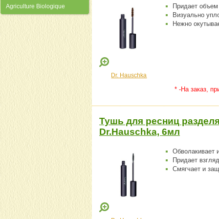
Придает объем 
Agriculture Biologique
Визуально упло
Нежно окутыва
Dr. Hauschka
* -На заказ, п
Тушь для ресниц раздел
Dr.Hauschka, 6мл
Обволакивает 
Придает взгля
Смягчает и защ