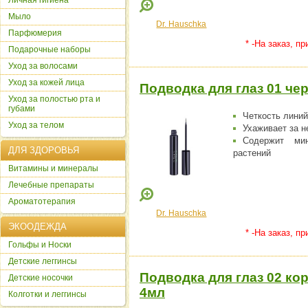
Личная гигиена
Мыло
Dr. Hauschka
Парфюмерия
* -На заказ, п
Подарочные наборы
Уход за волосами
Уход за кожей лица
Подводка для глаз 01 чер
Уход за полостью рта и
губами
Четкость линий
Уход за телом
Ухаживает за н
Содержит мин
ДЛЯ ЗДОРОВЬЯ
растений
Витамины и минералы
Лечебные препараты
Ароматотерапия
Dr. Hauschka
ЭКООДЕЖДА
* -На заказ, п
Гольфы и Носки
Детские леггинсы
Подводка для глаз 02 ко
Детские носочки
4мл
Колготки и леггинсы