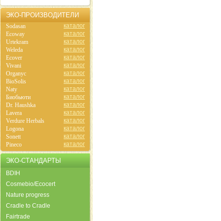
ЭКО-ПРОИЗВОДИТЕЛИ
каталог
Sodasan
каталог
Ecoway
каталог
Urtekram
каталог
Weleda
каталог
Ecover
каталог
Vivani
каталог
Organyc
каталог
BioSolis
каталог
Naty
каталог
Биобьюти
каталог
Dr. Haushka
каталог
Lavera
каталог
Verdure Herbals
каталог
Logona
каталог
Sonett
каталог
Pineco
ЭКО-СТАНДАРТЫ
BDIH
Cosmebio/Ecocert
Nature progress
Cradle to Cradle
Fairtrade