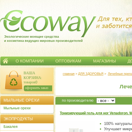
Экологические моющие средства
и косметика ведущих мировых производителей
О КОМПАНИИ
ОПТОВИКАМ
МАГАЗИНЫ
Д
ВАША
главная
>
ДЛЯ ЗДОРОВЬЯ
>
Лечебные преп
КОРЗИНА
:
товаров:
0
Леч
сумма:
0
р.
оформить заказ
МЫЛЬНЫЕ ОРЕХИ
по производителю
Мыльные орехи
Тонизирующий гель для ног Venadoron. W
ЭКОПРОДУКТЫ
100% натураль
Бакалея
Улучшает микр