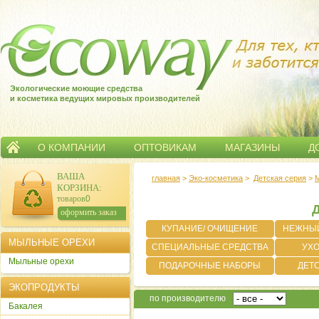
Экологические моющие средства
и косметика ведущих мировых производителей
О КОМПАНИИ
ОПТОВИКАМ
МАГАЗИНЫ
Д
ВАША
главная
>
Эко-косметика
>
Детская серия
>
КОРЗИНА
:
товаров:
0
Д
сумма:
0
р.
оформить заказ
КУПАНИЕ/ ОЧИЩЕНИЕ
НЕЖНЫЙ
МЫЛЬНЫЕ ОРЕХИ
СПЕЦИАЛЬНЫЕ СРЕДСТВА
УХО
Мыльные орехи
ПОДАРОЧНЫЕ НАБОРЫ
ДЕТ
ЭКОПРОДУКТЫ
по производителю
Бакалея