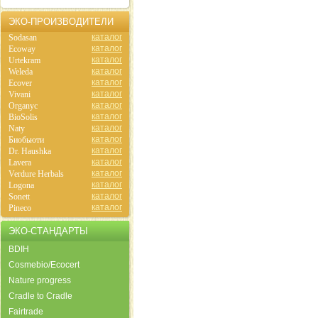
ЭКО-ПРОИЗВОДИТЕЛИ
каталог
Sodasan
каталог
Ecoway
каталог
Urtekram
каталог
Weleda
каталог
Ecover
каталог
Vivani
каталог
Organyc
каталог
BioSolis
каталог
Naty
каталог
Биобьюти
каталог
Dr. Haushka
каталог
Lavera
каталог
Verdure Herbals
каталог
Logona
каталог
Sonett
каталог
Pineco
ЭКО-СТАНДАРТЫ
BDIH
Cosmebio/Ecocert
Nature progress
Cradle to Cradle
Fairtrade