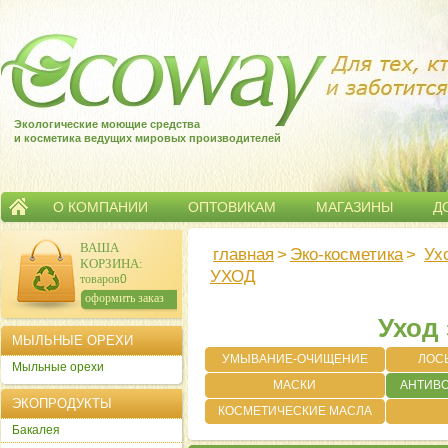
Экологические моющие средства
и косметика ведущих мировых производителей
О КОМПАНИИ
ОПТОВИКАМ
МАГАЗИНЫ
Д
ВАША
главная
>
Эко-косметика
>
Ух
КОРЗИНА
:
УХОД
товаров:
0
сумма:
0
р.
оформить заказ
Уход 
МЫЛЬНЫЕ ОРЕХИ
УМЫВАНИЕ-ОЧИЩЕНИЕ
ЛОС
Мыльные орехи
МАСКИ
АНТИВ
ЭКОПРОДУКТЫ
КОСМЕТИЧЕСКИЕ МАСЛА
Бакалея