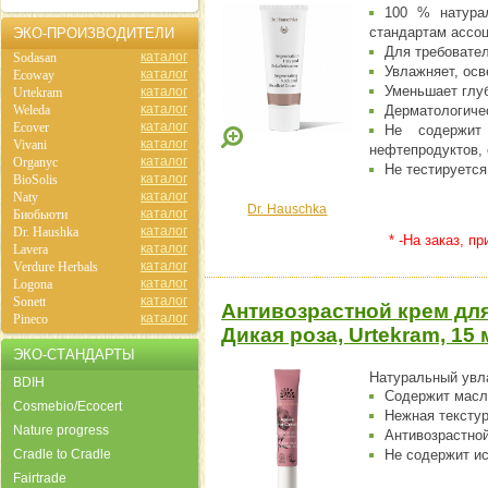
100 % натурал
стандартам ассо
ЭКО-ПРОИЗВОДИТЕЛИ
Для требовател
каталог
Sodasan
Увлажняет, осв
каталог
Ecoway
Уменьшает глуб
каталог
Urtekram
каталог
Weleda
Дерматологиче
каталог
Ecover
Не содержит 
каталог
Vivani
нефтепродуктов, 
каталог
Organyc
Не тестируется
каталог
BioSolis
каталог
Naty
Dr. Hauschka
каталог
Биобьюти
каталог
Dr. Haushka
* -На заказ, п
каталог
Lavera
каталог
Verdure Herbals
каталог
Logona
каталог
Sonett
Антивозрастной крем для
каталог
Pineco
Дикая роза, Urtekram, 15 
ЭКО-СТАНДАРТЫ
Натуральный увл
BDIH
Содержит масл
Cosmebio/Ecocert
Нежная текстур
Nature progress
Антивозрастно
Cradle to Cradle
Не содержит ис
Fairtrade