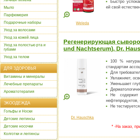
Личная гигиена
Быстро успока
ей свой естестве
Мыло
Парфюмерия
Подарочные наборы
Weleda
Уход за волосами
Уход за кожей лица
Регенерирующая сыворот
Уход за полостью рта и
und Nachtserum). Dr. Hau
губами
Уход за телом
100 % натурал
стандартам ассо
ДЛЯ ЗДОРОВЬЯ
Для требовател
Витамины и минералы
Увлажняет, осв
Уменьшает глуб
Лечебные препараты
Дерматологиче
Ароматотерапия
Не содержит 
нефтепродуктов, 
ЭКООДЕЖДА
Не тестируется
Гольфы и Носки
Dr. Hauschka
Детские леггинсы
Детские носочки
* -На заказ, п
Колготки и леггинсы