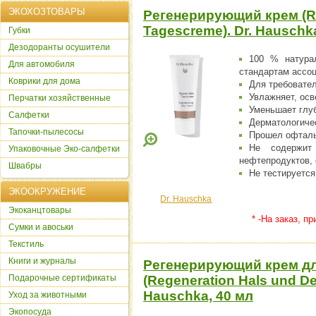
ЭКОХОЗТОВАРЫ
Регенерирующий крем (R
Tagescreme). Dr. Hauschk
Губки
Дезодоранты осушители
100 % натурал
Для автомобиля
стандартам ассо
Коврики для дома
Для требовател
Увлажняет, осв
Перчатки хозяйственные
Уменьшает глуб
Салфетки
Дерматологиче
Тапочки-пылесосы
Прошел офтальм
Не содержит 
Упаковочные Эко-салфетки
нефтепродуктов, 
Швабры
Не тестируется
ЭКООКРУЖЕНИЕ
Dr. Hauschka
Экоканцтовары
* -На заказ, п
Сумки и авоськи
Текстиль
Книги и журналы
Регенерирующий крем дл
Подарочные сертификаты
(Regeneration Hals und De
Hauschka, 40 мл
Уход за животными
Экопосуда