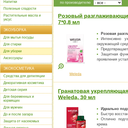
Напитки
по производителю
Полезные сладости
Розовый разглаживающий
Растительные масла и
уксус
7*0,8 мл
ЭКОУБОРКА
Розовая разг
Для мытья посуды
Интенсивно у
окружающей среды
Для стирки
Предотвращает
Для уборки
Защитная функ
Аксессуары
проявления устал
ЭКОКОСМЕТИКА
Weleda
Cредства для депиляции
Декоративная косметика
Детская серия
Гранатовая укрепляющая
Weleda, 30 мл
Для беременных и
кормящих
Для мужчин
Идеально подх
Быстро восста
До и после загара
Отлично подго
Защита от насекомых
крема