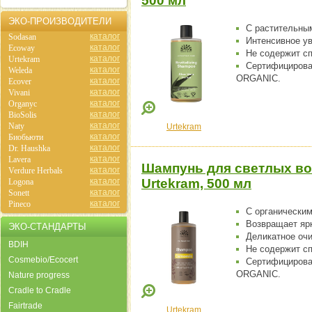
500 мл
ЭКО-ПРОИЗВОДИТЕЛИ
С растительным
каталог
Sodasan
Интенсивное у
каталог
Ecoway
Не содержит с
каталог
Urtekram
Сертифициров
каталог
Weleda
ORGANIC.
каталог
Ecover
каталог
Vivani
каталог
Organyc
каталог
BioSolis
каталог
Naty
Urtekram
каталог
Биобьюти
каталог
Dr. Haushka
каталог
Lavera
Шампунь для светлых во
каталог
Verdure Herbals
каталог
Urtekram, 500 мл
Logona
каталог
Sonett
каталог
Pineco
С органически
Возвращает яр
ЭКО-СТАНДАРТЫ
Деликатное оч
BDIH
Не содержит с
Cosmebio/Ecocert
Сертифициров
ORGANIC.
Nature progress
Cradle to Cradle
Fairtrade
Urtekram