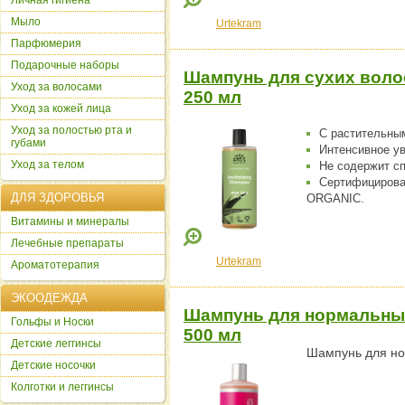
Личная гигиена
Мыло
Urtekram
Парфюмерия
Подарочные наборы
Шампунь для сухих волос
Уход за волосами
250 мл
Уход за кожей лица
Уход за полостью рта и
С растительным
губами
Интенсивное у
Уход за телом
Не содержит с
Сертифициров
ДЛЯ ЗДОРОВЬЯ
ORGANIC.
Витамины и минералы
Лечебные препараты
Urtekram
Ароматотерапия
ЭКООДЕЖДА
Шампунь для нормальных
Гольфы и Носки
500 мл
Детские леггинсы
Шампунь для но
Детские носочки
Колготки и леггинсы