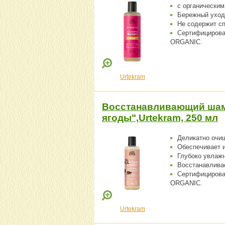
с органическим
Бережный уход
Не содержит с
Сертифициров
ORGANIC.
Urtekram
Восстанавливающий шам
ягоды",Urtekram, 250 мл
Деликатно очи
Обеспечивает 
Глубоко увлаж
Восстанавлива
Сертифициров
ORGANIC.
Urtekram