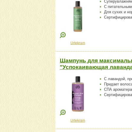
Суперувлажня
С питательным
Для сухих и н
Сертифициро
Urtekram
Шампунь для максимальн
"Успокаивающая лаванда"
С лавандой, пр
Придает волоса
СПА ароматера
Сертифициро
Urtekram