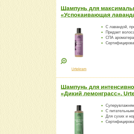
Шампунь для максимальн
«Успокаивающая лаванда»
С лавандой, пр
Придает волоса
СПА ароматера
Сертифициро
Urtekram
Шампунь для интенсивно
«Дикий лемонграсс». Urt
Суперувлажня
С питательным
Для сухих и н
Сертифициро