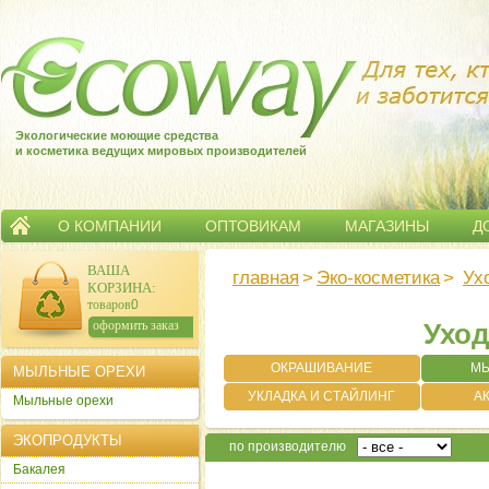
Экологические моющие средства
и косметика ведущих мировых производителей
О КОМПАНИИ
ОПТОВИКАМ
МАГАЗИНЫ
Д
ВАША
главная
>
Эко-косметика
>
Ух
КОРЗИНА
:
товаров:
0
сумма:
0
р.
оформить заказ
Уход
ОКРАШИВАНИЕ
МЫ
МЫЛЬНЫЕ ОРЕХИ
УКЛАДКА И СТАЙЛИНГ
А
Мыльные орехи
ЭКОПРОДУКТЫ
по производителю
Бакалея