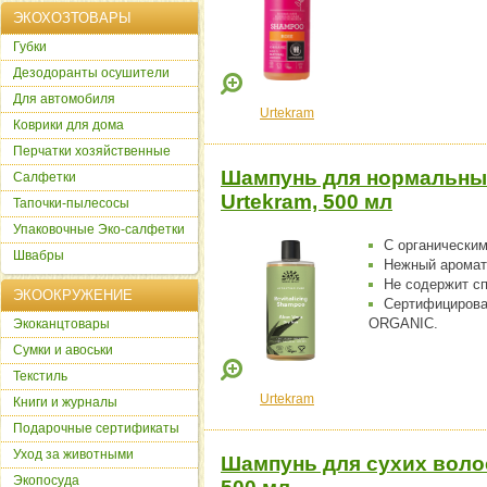
ЭКОХОЗТОВАРЫ
Губки
Дезодоранты осушители
Для автомобиля
Urtekram
Коврики для дома
Перчатки хозяйственные
Шампунь для нормальных
Салфетки
Urtekram, 500 мл
Тапочки-пылесосы
Упаковочные Эко-салфетки
С органическим
Швабры
Нежный аромат
Не содержит с
ЭКООКРУЖЕНИЕ
Сертифициров
ORGANIC.
Экоканцтовары
Сумки и авоськи
Текстиль
Urtekram
Книги и журналы
Подарочные сертификаты
Уход за животными
Шампунь для сухих волос
Экопосуда