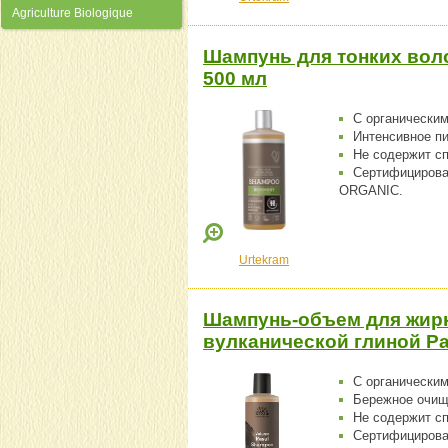
Agriculture Biologique
Шампунь для тонких воло
500 мл
С органическим
Интенсивное п
Не содержит с
Сертифициров
ORGANIC.
Urtekram
Шампунь-объем для жир
вулканической глиной Ра
С органическим
Бережное очищ
Не содержит с
Сертифициров