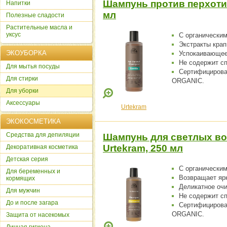
Шампунь против перхоти 
Напитки
мл
Полезные сладости
Растительные масла и
уксус
С органическим
Экстракты крап
ЭКОУБОРКА
Успокаивающее
Не содержит с
Для мытья посуды
Сертифициров
Для стирки
ORGANIC.
Для уборки
Аксессуары
Urtekram
ЭКОКОСМЕТИКА
Cредства для депиляции
Шампунь для светлых во
Urtekram, 250 мл
Декоративная косметика
Детская серия
С органически
Для беременных и
Возвращает яр
кормящих
Деликатное оч
Для мужчин
Не содержит с
До и после загара
Сертифициров
ORGANIC.
Защита от насекомых