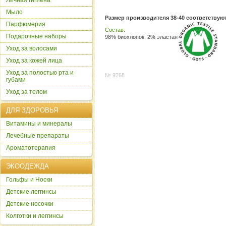
Личная гигиена
Мыло
Размер производителя 38-40 соответствую
Парфюмерия
Состав:
Подарочные наборы
98% биохлопок, 2% эластан
Уход за волосами
Уход за кожей лица
Уход за полостью рта и
№ 9768
губами
Уход за телом
ДЛЯ ЗДОРОВЬЯ
Витамины и минералы
Лечебные препараты
Ароматотерапия
ЭКООДЕЖДА
Гольфы и Носки
Детские леггинсы
Детские носочки
Колготки и леггинсы