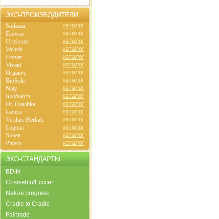
ЭКО-ПРОИЗВОДИТЕЛИ
каталог
Sodasan
каталог
Ecoway
каталог
Urtekram
каталог
Weleda
каталог
Ecover
каталог
Vivani
каталог
Organyc
каталог
BioSolis
каталог
Naty
каталог
Биобьюти
каталог
Dr. Haushka
каталог
Lavera
каталог
Verdure Herbals
каталог
Logona
каталог
Sonett
каталог
Pineco
ЭКО-СТАНДАРТЫ
BDIH
Cosmebio/Ecocert
Nature progress
Cradle to Cradle
Fairtrade