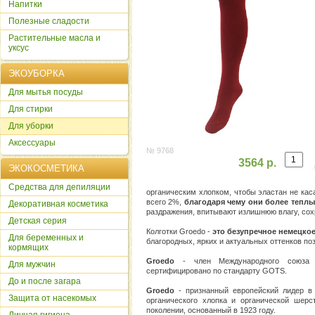
Напитки
Полезные сладости
Растительные масла и
уксус
ЭКОУБОРКА
Для мытья посуды
Для стирки
Для уборки
Аксессуары
№ 9768
3564 р.
ЭКОКОСМЕТИКА
Cредства для депиляции
органическим хлопком, чтобы эластан не кас
всего 2%,
благодаря чему они более теплы
Декоративная косметика
раздражения, впитывают излишнюю влагу, сох
Детская серия
Колготки Groedo -
это безупречное немецко
Для беременных и
благородных, ярких и актуальных оттенков по
кормящих
Groedo
- член Международного союза 
Для мужчин
сертифицировано по стандарту GOTS.
До и после загара
Groedo
- признанный европейский лидер в 
Защита от насекомых
органического хлопка и органической шер
поколении, основанный в 1923 году.