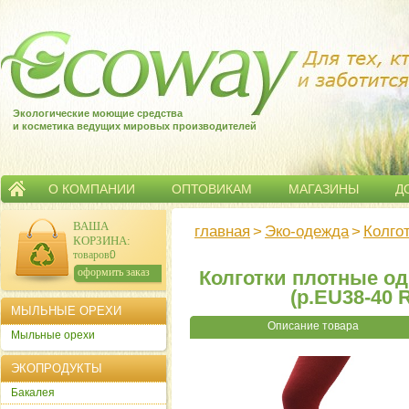
Экологические моющие средства
и косметика ведущих мировых производителей
О КОМПАНИИ
ОПТОВИКАМ
МАГАЗИНЫ
Д
ВАША
главная
>
Эко-одежда
>
Колго
КОРЗИНА
:
товаров:
0
сумма:
0
р.
оформить заказ
Колготки плотные од
(р.EU38-40 
МЫЛЬНЫЕ ОРЕХИ
Описание товара
Мыльные орехи
ЭКОПРОДУКТЫ
Бакалея