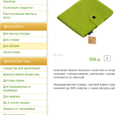
Напитки
Полезные сладости
Растительные масла и
уксус
ЭКОУБОРКА
Для мытья посуды
Для стирки
Для уборки
Аксессуары
№ 3314
556 р.
ЭКОКОСМЕТИКА
Cредства для депиляции
получения бумаги высокого качества из вто
экономит электроэнергию, уменьшает свалки
Декоративная косметика
отличается от обычной.
Детская серия
Экоканцелярские товары торговой марки Lejo
Для беременных и
экономят до 40% энергии, а также ресурсы дл
кормящих
Для мужчин
До и после загара
Защита от насекомых