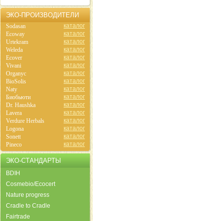
ЭКО-ПРОИЗВОДИТЕЛИ
каталог
Sodasan
каталог
Ecoway
каталог
Urtekram
каталог
Weleda
каталог
Ecover
каталог
Vivani
каталог
Organyc
каталог
BioSolis
каталог
Naty
каталог
Биобьюти
каталог
Dr. Haushka
каталог
Lavera
каталог
Verdure Herbals
каталог
Logona
каталог
Sonett
каталог
Pineco
ЭКО-СТАНДАРТЫ
BDIH
Cosmebio/Ecocert
Nature progress
Cradle to Cradle
Fairtrade