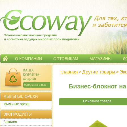
Экологические моющие средства
и косметика ведущих мировых производителей
О КОМПАНИИ
ОПТОВИКАМ
МАГАЗИНЫ
Д
ВАША
главная
>
Другие товары
>
Эк
КОРЗИНА
:
товаров:
0
сумма:
0
р.
оформить заказ
Бизнес-блокнот на
МЫЛЬНЫЕ ОРЕХИ
Описание товара
Мыльные орехи
ЭКОПРОДУКТЫ
Бакалея