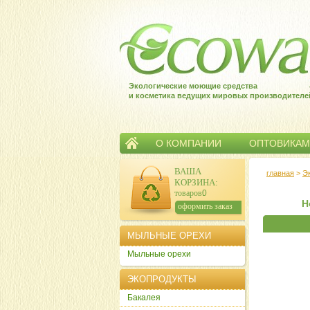
Экологические моющие средства
и косметика ведущих мировых производителе
О КОМПАНИИ
ОПТОВИКАМ
ВАША
главная
>
Э
КОРЗИНА
:
товаров:
0
Н
сумма:
0
р.
оформить заказ
МЫЛЬНЫЕ ОРЕХИ
Мыльные орехи
ЭКОПРОДУКТЫ
Бакалея