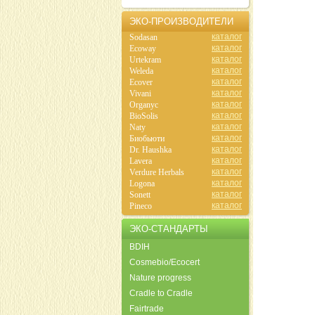
ЭКО-ПРОИЗВОДИТЕЛИ
каталог
Sodasan
каталог
Ecoway
каталог
Urtekram
каталог
Weleda
каталог
Ecover
каталог
Vivani
каталог
Organyc
каталог
BioSolis
каталог
Naty
каталог
Биобьюти
каталог
Dr. Haushka
каталог
Lavera
каталог
Verdure Herbals
каталог
Logona
каталог
Sonett
каталог
Pineco
ЭКО-СТАНДАРТЫ
BDIH
Cosmebio/Ecocert
Nature progress
Cradle to Cradle
Fairtrade