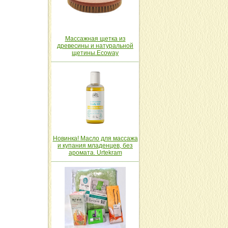
Массажная щетка из
древесины и натуральной
щетины.Ecoway
Новинка! Масло для массажа
и купания младенцев, без
аромата. Urtekram