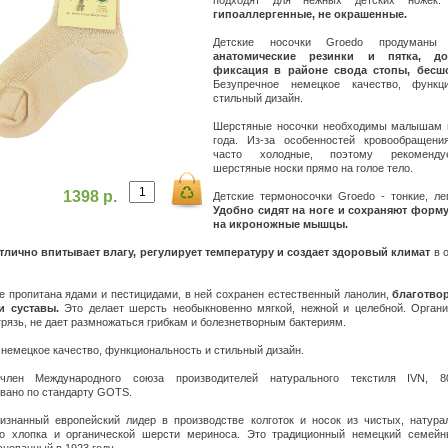
подходят для нежных детских ножек
гипоаллергенные, не окрашенные.
Детские носочки Groedo продуманы
анатомические резинки и пятка, до
фиксация в районе свода стопы, бесш
Безупречное немецкое качество, функц
стильный дизайн.
Шерстяные носочки необходимы малышам 
года. Из-за особенностей кровообращени
часто холодные, поэтому рекоменду
шерстяные носки прямо на голое тело.
1398 р.
Детские термоносочки Groedo - тонкие, ле
Удобно сидят на ноге и сохраняют форму
на икроножные мышцы.
тлично впитывает влагу, регулирует температуру и создает здоровый климат
в о
е пропитана ядами и пестицидами, в ней сохранен естественный ланолин,
благотво
и суставы.
Это делает шерсть необыкновенно мягкой, нежной и целебной. Орган
грязь, не дает размножаться грибкам и болезнетворным бактериям.
немецкое качество, функциональность и стильный дизайн.
ен Международного союза производителей натурального текстиля IVN, 8
вано по стандарту GOTS.
изнанный европейский лидер в производстве колготок и носок из чистых, натура
го хлопка и органической шерсти мериноса. Это традиционный немецкий семей