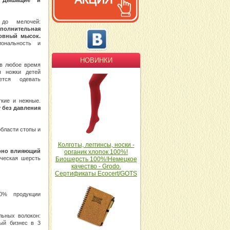
.
Дышащие и
 до мелочей:
полнительная
овный мысок.
иональность и
НОВИНКИ
в любое время
я ножки детей
ется одевать
гкие и нежные.
 без давления
бласти стопы и
Колготы, леггинсы, носки -
рно влияющий
органик хлопок 100%!
ическая шерсть
Биошерсть 100%!Немецкое
качество - Grodo.
Сертификаты Ecocert/GOTS
0% продукции
льных волокон:
ный бизнес в 3