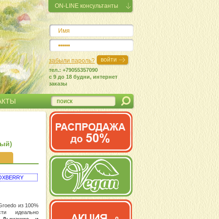
ON-LINE консультанты
забыли пароль?
тел.: +79055357090
c 9 до 18 будни, интернет
заказы
АКТЫ
лый)
 BOXBERRY
Groedo из 100%
сти идеально