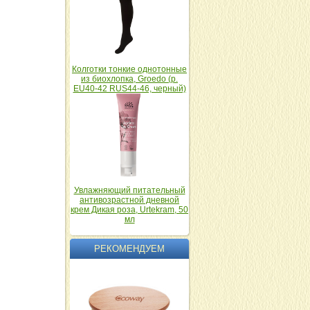
Колготки тонкие однотонные
из биохлопка, Groedo (р.
EU40-42 RUS44-46, черный)
Увлажняющий питательный
антивозрастной дневной
крем Дикая роза, Urtekram, 50
мл
РЕКОМЕНДУЕМ