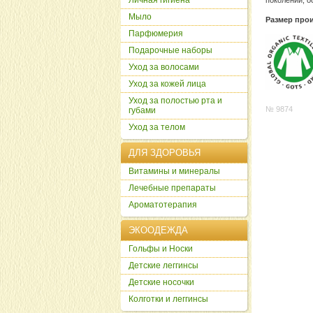
Личная гигиена
поколении, о
Мыло
Размер прои
Парфюмерия
Подарочные наборы
Уход за волосами
Уход за кожей лица
Уход за полостью рта и
№ 9874
губами
Уход за телом
ДЛЯ ЗДОРОВЬЯ
Витамины и минералы
Лечебные препараты
Ароматотерапия
ЭКООДЕЖДА
Гольфы и Носки
Детские леггинсы
Детские носочки
Колготки и леггинсы