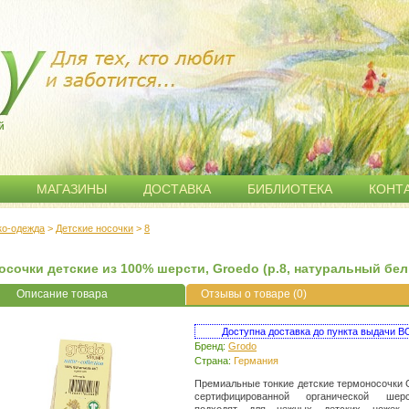
й
МАГАЗИНЫ
ДОСТАВКА
БИБЛИОТЕКА
КОНТ
ко-одежда
>
Детские носочки
>
8
осочки детские из 100% шерсти, Groedo (р.8, натуральный бе
Описание товара
Отзывы о товаре (0)
Доступна доставка до пункта выдачи
Бренд:
Grodo
Страна:
Германия
Премиальные тонкие детские термоносочки 
сертифицированной органической шер