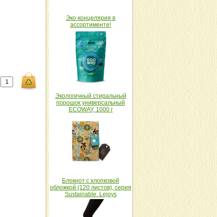
Эко-концелярия в
ассортименте!
Экологичный стиральный
порошок универсальный
ECOWAY, 1000 г
Блокнот с хлопковой
обложкой (120 листов), серия
Sustainable. Lejoys