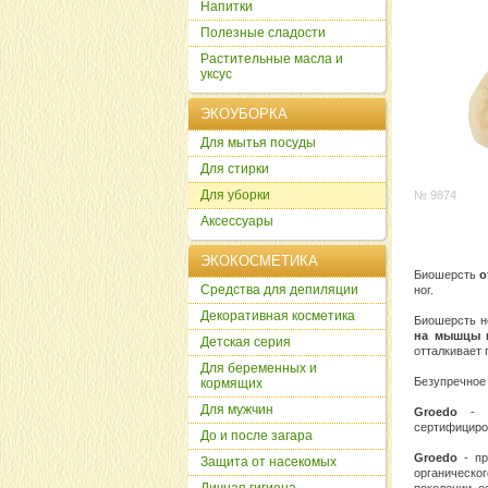
Напитки
Полезные сладости
Растительные масла и
уксус
ЭКОУБОРКА
Для мытья посуды
Для стирки
Для уборки
№ 9874
Аксессуары
ЭКОКОСМЕТИКА
Биошерсть
о
Cредства для депиляции
ног.
Декоративная косметика
Биошерсть н
на мышцы 
Детская серия
отталкивает 
Для беременных и
Безупречное 
кормящих
Для мужчин
Groedo
- чл
сертифициро
До и после загара
Groedo
- пр
Защита от насекомых
органическо