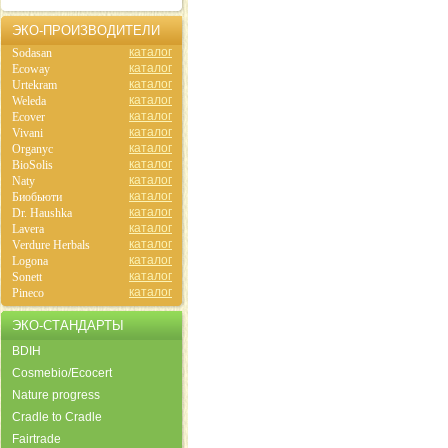
ЭКО-ПРОИЗВОДИТЕЛИ
каталог
Sodasan
каталог
Ecoway
каталог
Urtekram
каталог
Weleda
каталог
Ecover
каталог
Vivani
каталог
Organyc
каталог
BioSolis
каталог
Naty
каталог
Биобьюти
каталог
Dr. Haushka
каталог
Lavera
каталог
Verdure Herbals
каталог
Logona
каталог
Sonett
каталог
Pineco
ЭКО-СТАНДАРТЫ
BDIH
Cosmebio/Ecocert
Nature progress
Cradle to Cradle
Fairtrade