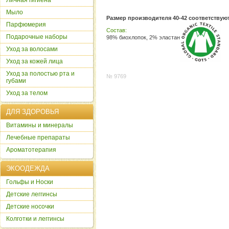
Личная гигиена
Мыло
Размер производителя 40-42 соответствую
Парфюмерия
Состав:
Подарочные наборы
98% биохлопок, 2% эластан
Уход за волосами
Уход за кожей лица
Уход за полостью рта и
№ 9769
губами
Уход за телом
ДЛЯ ЗДОРОВЬЯ
Витамины и минералы
Лечебные препараты
Ароматотерапия
ЭКООДЕЖДА
Гольфы и Носки
Детские леггинсы
Детские носочки
Колготки и леггинсы