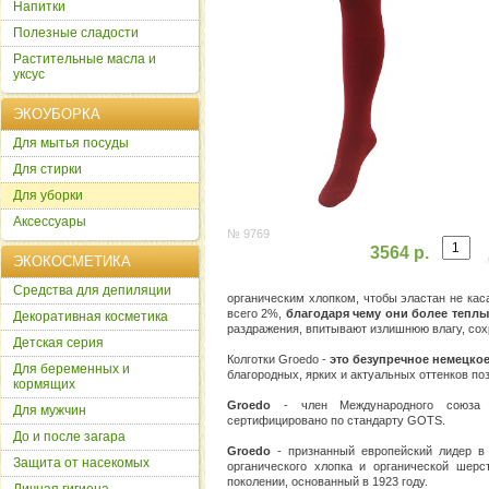
Напитки
Полезные сладости
Растительные масла и
уксус
ЭКОУБОРКА
Для мытья посуды
Для стирки
Для уборки
Аксессуары
№ 9769
3564 р.
ЭКОКОСМЕТИКА
Cредства для депиляции
органическим хлопком, чтобы эластан не кас
всего 2%,
благодаря чему они более теплы
Декоративная косметика
раздражения, впитывают излишнюю влагу, сох
Детская серия
Колготки Groedo -
это безупречное немецко
Для беременных и
благородных, ярких и актуальных оттенков по
кормящих
Groedo
- член Международного союза 
Для мужчин
сертифицировано по стандарту GOTS.
До и после загара
Groedo
- признанный европейский лидер в 
Защита от насекомых
органического хлопка и органической шер
поколении, основанный в 1923 году.