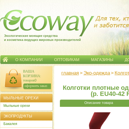
Экологические моющие средства
и косметика ведущих мировых производителей
О КОМПАНИИ
ОПТОВИКАМ
МАГАЗИНЫ
Д
ВАША
главная
>
Эко-одежда
>
Колго
КОРЗИНА
:
товаров:
0
сумма:
0
р.
оформить заказ
Колготки плотные од
(р. EU40-42
МЫЛЬНЫЕ ОРЕХИ
Описание товара
Мыльные орехи
ЭКОПРОДУКТЫ
Бакалея