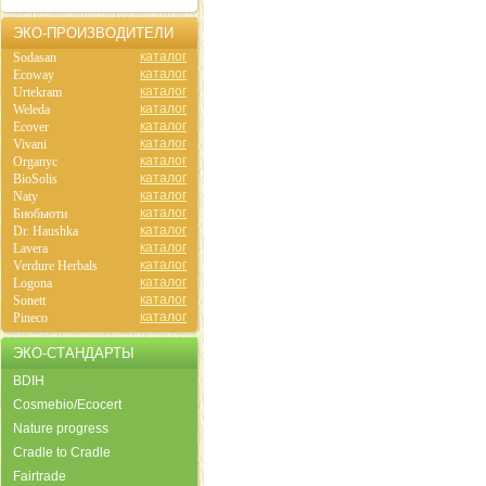
ЭКО-ПРОИЗВОДИТЕЛИ
каталог
Sodasan
каталог
Ecoway
каталог
Urtekram
каталог
Weleda
каталог
Ecover
каталог
Vivani
каталог
Organyc
каталог
BioSolis
каталог
Naty
каталог
Биобьюти
каталог
Dr. Haushka
каталог
Lavera
каталог
Verdure Herbals
каталог
Logona
каталог
Sonett
каталог
Pineco
ЭКО-СТАНДАРТЫ
BDIH
Cosmebio/Ecocert
Nature progress
Cradle to Cradle
Fairtrade