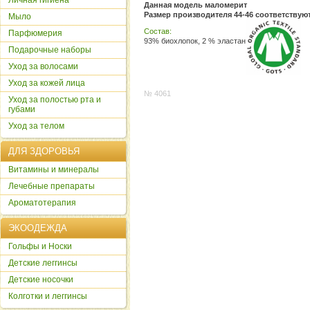
Личная гигиена
Данная модель маломерит
Размер производителя 44-46 соответствую
Мыло
Состав:
Парфюмерия
93% биохлопок, 2 % эластан
Подарочные наборы
Уход за волосами
Уход за кожей лица
№ 4061
Уход за полостью рта и
губами
Уход за телом
ДЛЯ ЗДОРОВЬЯ
Витамины и минералы
Лечебные препараты
Ароматотерапия
ЭКООДЕЖДА
Гольфы и Носки
Детские леггинсы
Детские носочки
Колготки и леггинсы