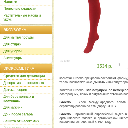
Напитки
Полезные сладости
Растительные масла и
уксус
ЭКОУБОРКА
Для мытья посуды
Для стирки
Для уборки
Аксессуары
№ 4061
3534 р.
ЭКОКОСМЕТИКА
Cредства для депиляции
колготки Groedo прекрасно сохраняют форму
тепло, позволяют коже дышать и выглядят пр
Декоративная косметика
Детская серия
Колготки Groedo -
это безупречное немецко
благородных, ярких и актуальных оттенков по
Для беременных и
кормящих
Groedo
- член Международного союза 
сертифицировано по стандарту GOTS.
Для мужчин
До и после загара
Groedo
- признанный европейский лидер в 
органического хлопка и органической шер
Защита от насекомых
поколении, основанный в 1923 году.