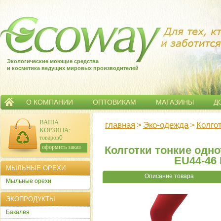
Экологические моющие средства
и косметика ведущих мировых производителей
О КОМПАНИИ
ОПТОВИКАМ
МАГАЗИНЫ
Д
ВАША
главная
>
Эко-одежда
>
Колго
КОРЗИНА
:
товаров:
0
сумма:
0
р.
оформить заказ
Колготки тонкие одно
EU44-46 
МЫЛЬНЫЕ ОРЕХИ
Описание товара
Мыльные орехи
ЭКОПРОДУКТЫ
Бакалея