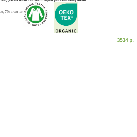
зводителя 40-42 соответствуют российскому 44-46
ок, 7% эластан
3534 р.