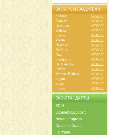
ЭКО-ПРОИЗВОДИТЕЛИ
каталог
Sodasan
каталог
Ecoway
каталог
Urtekram
каталог
Weleda
каталог
Ecover
каталог
Vivani
каталог
Organyc
каталог
BioSolis
каталог
Naty
каталог
Биобьюти
каталог
Dr. Haushka
каталог
Lavera
каталог
Verdure Herbals
каталог
Logona
каталог
Sonett
каталог
Pineco
ЭКО-СТАНДАРТЫ
BDIH
Cosmebio/Ecocert
Nature progress
Cradle to Cradle
Fairtrade