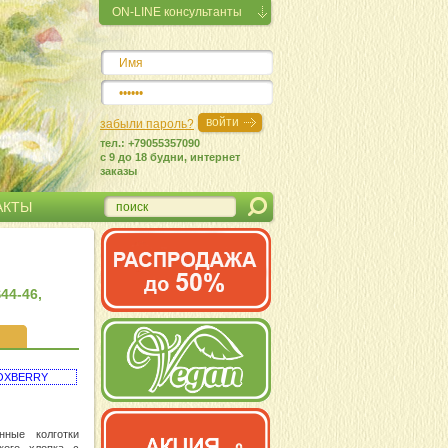
ON-LINE консультанты
забыли пароль?
тел.: +79055357090
c 9 до 18 будни, интернет
заказы
АКТЫ
44-46,
 BOXBERRY
нные колготки