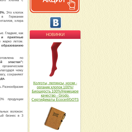
кого хлопка с
93%.
Это хлопок
й в Германии
еталлов, хлора
е. Гладкие, как
НОВИНКИ
 и приятные
е жарко летом.
т образованию
отовлена по
й эластан":
 органическим
Благодаря чему
агу, сохраняют
да.
Колготы, леггинсы, носки -
н.
Разнообразие
органик хлопок 100%!
Биошерсть 100%!Немецкое
качество - Grodo.
80% продукции
Сертификаты Ecocert/GOTS
льных волокон:
ный бизнес в 3