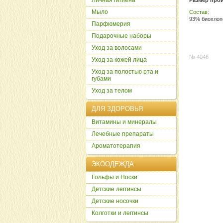
Личная гигиена
Размер прои
Мыло
Состав:
93% биохлоп
Парфюмерия
Подарочные наборы
Уход за волосами
№ 4046
Уход за кожей лица
Уход за полостью рта и
губами
Уход за телом
ДЛЯ ЗДОРОВЬЯ
Витамины и минералы
Лечебные препараты
Ароматотерапия
ЭКООДЕЖДА
Гольфы и Носки
Детские леггинсы
Детские носочки
Колготки и леггинсы