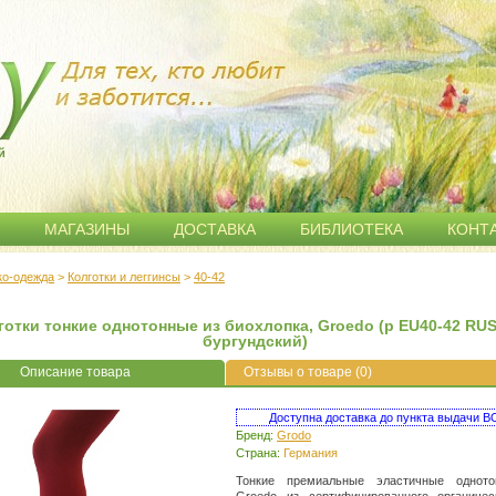
й
МАГАЗИНЫ
ДОСТАВКА
БИБЛИОТЕКА
КОНТ
ко-одежда
>
Колготки и леггинсы
>
40-42
готки тонкие однотонные из биохлопка, Groedo (р EU40-42 RUS
бургундский)
Описание товара
Отзывы о товаре (0)
Доступна доставка до пункта выдачи
Бренд:
Grodo
Страна:
Германия
Тонкие премиальные эластичные одното