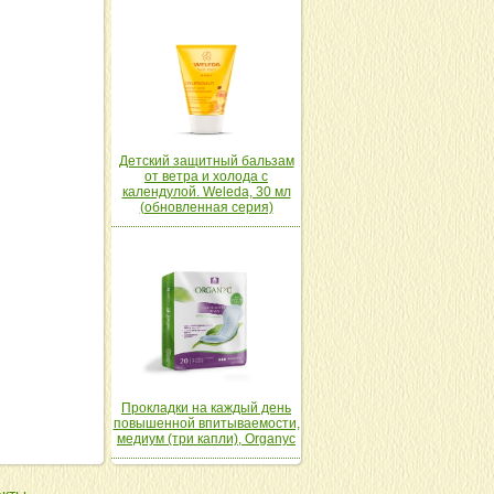
Детский защитный бальзам
от ветра и холода с
календулой. Weleda, 30 мл
(обновленная серия)
Прокладки на каждый день
повышенной впитываемости,
медиум (три капли), Organyc