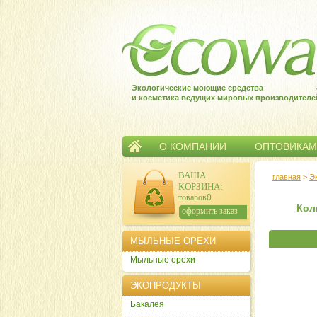
Экологические моющие средства
и косметика ведущих мировых производителе
О КОМПАНИИ
ОПТОВИКАМ
ВАША
главная
>
Э
КОРЗИНА
:
товаров:
0
Кол
сумма:
0
р.
оформить заказ
МЫЛЬНЫЕ ОРЕХИ
Мыльные орехи
ЭКОПРОДУКТЫ
Бакалея