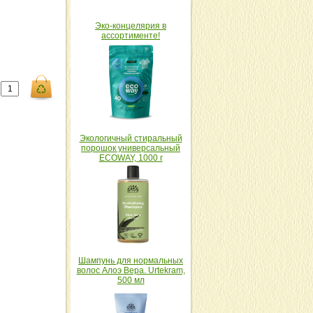
Эко-концелярия в
ассортименте!
Экологичный стиральный
порошок универсальный
ECOWAY, 1000 г
Шампунь для нормальных
волос Алоэ Вера. Urtekram,
500 мл