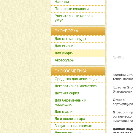
Напитки
Полезные сладости
Растительные масла и
уксус
ЭКОУБОРКА
Для мытья посуды
Для стирки
Для уборки
№ 4046
Аксессуары
ЭКОКОСМЕТИКА
колготки Gr
Cредства для депиляции
тепло, позво
Декоративная косметика
Колготки Gro
благородных,
Детская серия
Groedo
- 
Для беременных и
сертифициро
кормящих
Для мужчин
Groedo
- п
органическо
До и после загара
поколении, о
Защита от насекомых
Данная мод