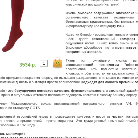
Groedo из сертифицированного органичес
классической посадкой (на талии).
Очень высокое содержание биохлопка 
органического качества окрашенны
безопасными красителями,
без тяжелых м
и формальдегида (по стандарту IVN).
Колготки Groedo - роскошные, мягкие и уютны
шёлк, дарят
естественный комфорт
ощущения
ногам. В них тепло зимой и н
Биохлопок абсорбирует пот и
препятствуе
неприятных запахов.
Ткань из тончайшего хлопка изг
3534 р.
инновационной технологии "обвито
эластановая нить полностью оплетена
хлопком, чтобы эластан не касался кожи. 
oedo прекрасно сохраняют форму, не вызывают раздражения, впитывают излишнюю вл
ляют коже дышать и выглядят просто великолепно!
Подходят для любого времени го
edo -
это безупречное немецкое качество, функциональность и стильный дизай
 ярких и актуальных оттенков позволяют подобрать колготки к любому вашему образу.
член Международного союза производителей натурального текстиля IVN, 
вано по стандарту GOTS.
ризнанный европейский лидер в производстве колготок и носок из чистых, натура
го хлопка и органической шерсти мериноса. Это традиционный немецкий семей
снованный в 1923 году.
ель маломерит