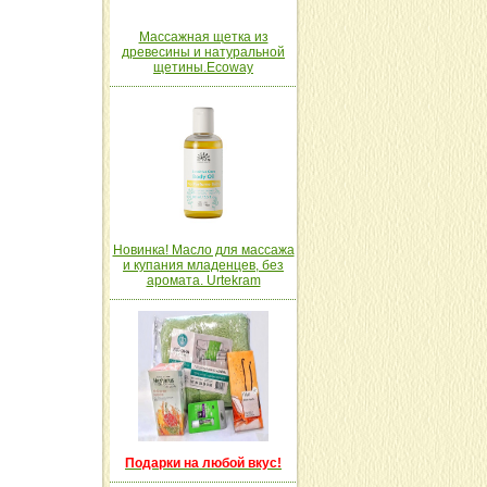
Массажная щетка из
древесины и натуральной
щетины.Ecoway
Новинка! Масло для массажа
и купания младенцев, без
аромата. Urtekram
Подарки на любой вкус!