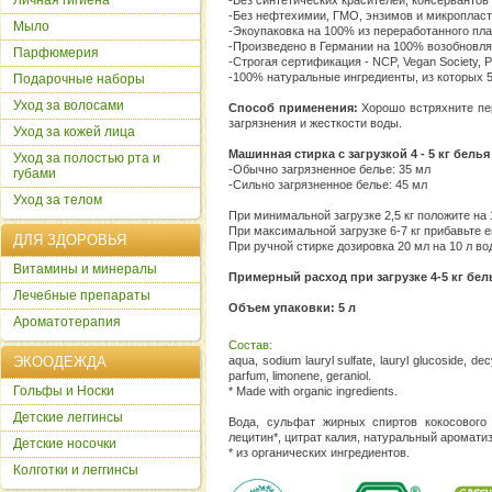
Личная гигиена
-Без синтетических красителей, консервантов
-Без нефтехимии, ГМО, энзимов и микропласт
Мыло
-Экоупаковка на 100% из переработанного пл
-Произведено в Германии на 100% возобновл
Парфюмерия
-Строгая сертификация - NCP, Vegan Society, 
-100% натуральные ингредиенты, из которых 
Подарочные наборы
Уход за волосами
Способ применения:
Хорошо встряхните пер
загрязнения и жесткости воды.
Уход за кожей лица
Машинная стирка с загрузкой 4 - 5 кг бель
Уход за полостью рта и
-Обычно загрязненное белье: 35 мл
губами
-Сильно загрязненное белье: 45 мл
Уход за телом
При минимальной загрузке 2,5 кг положите на
При максимальной загрузке 6-7 кг прибавьте 
ДЛЯ ЗДОРОВЬЯ
При ручной стирке дозировка 20 мл на 10 л во
Витамины и минералы
Примерный расход при загрузке 4-5 кг бел
Лечебные препараты
Объем упаковки: 5 л
Ароматотерапия
Состав:
ЭКООДЕЖДА
aqua, sodium lauryl sulfate, lauryl glucoside, dec
parfum, limonene, geraniol.
Гольфы и Носки
* Made with organic ingredients.
Детские леггинсы
Вода, сульфат жирных спиртов кокосового м
лецитин*, цитрат калия, натуральный ароматиз
Детские носочки
* из органических ингредиентов.
Колготки и леггинсы