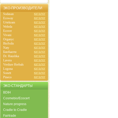
ЭКО-ПРОИЗВОДИТЕЛИ
каталог
Sodasan
каталог
Ecoway
каталог
Urtekram
каталог
Weleda
каталог
Ecover
каталог
Vivani
каталог
Organyc
каталог
BioSolis
каталог
Naty
каталог
Биобьюти
каталог
Dr. Haushka
каталог
Lavera
каталог
Verdure Herbals
каталог
Logona
каталог
Sonett
каталог
Pineco
ЭКО-СТАНДАРТЫ
BDIH
Cosmebio/Ecocert
Nature progress
Cradle to Cradle
Fairtrade