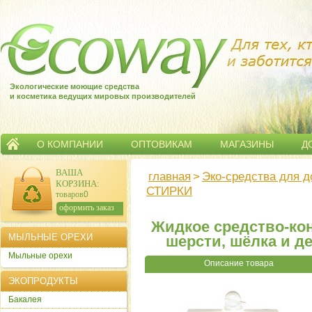
Экологические моющие средства
и косметика ведущих мировых производителей
О КОМПАНИИ
ОПТОВИКАМ
МАГАЗИНЫ
Д
ВАША
главная
>
Эко-средства для 
КОРЗИНА
:
СТИРКИ
товаров:
0
сумма:
0
р.
оформить заказ
Жидкое средство-кон
МЫЛЬНЫЕ ОРЕХИ
шерсти, шёлка и д
Мыльные орехи
Описание товара
ЭКОПРОДУКТЫ
Бакалея