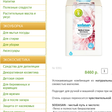
Напитки
Полезные сладости
Растительные масла и
уксус
ЭКОУБОРКА
Для мытья посуды
Для стирки
Для уборки
Аксессуары
ЭКОКОСМЕТИКА
Cредства для депиляции
№ 9391
8460 р.
Декоративная косметика
Детская серия
Успокаивающая комбинация из
натуральны
свежестью магнолии.
Для беременных и
кормящих
Подходит для ручной и машиной стирки при н
Для мужчин
Очень хорошо переносится
чувствительной 
До и после загара
SODASAN - чистый путь к чистоте:
Защита от насекомых
-Легко и полностью биоразлагаем