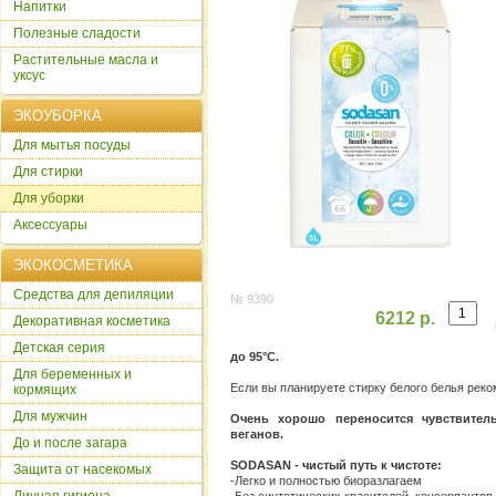
Напитки
Полезные сладости
Растительные масла и
уксус
ЭКОУБОРКА
Для мытья посуды
Для стирки
Для уборки
Аксессуары
ЭКОКОСМЕТИКА
Cредства для депиляции
№ 9390
6212 р.
Декоративная косметика
Детская серия
до 95°C.
Для беременных и
Если вы планируете стирку белого белья ре
кормящих
Для мужчин
Очень хорошо переносится чувствител
веганов.
До и после загара
SODASAN - чистый путь к чистоте:
Защита от насекомых
-Легко и полностью биоразлагаем