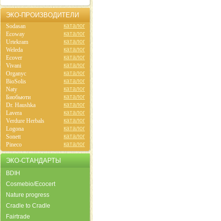
ЭКО-ПРОИЗВОДИТЕЛИ
каталог
Sodasan
каталог
Ecoway
каталог
Urtekram
каталог
Weleda
каталог
Ecover
каталог
Vivani
каталог
Organyc
каталог
BioSolis
каталог
Naty
каталог
Биобьюти
каталог
Dr. Haushka
каталог
Lavera
каталог
Verdure Herbals
каталог
Logona
каталог
Sonett
каталог
Pineco
ЭКО-СТАНДАРТЫ
BDIH
Cosmebio/Ecocert
Nature progress
Cradle to Cradle
Fairtrade