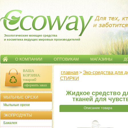
Экологические моющие средства
и косметика ведущих мировых производителей
О КОМПАНИИ
ОПТОВИКАМ
МАГАЗИНЫ
Д
ВАША
главная
>
Эко-средства для 
КОРЗИНА
:
СТИРКИ
товаров:
0
сумма:
0
р.
оформить заказ
Жидкое средство д
МЫЛЬНЫЕ ОРЕХИ
тканей для чувст
Мыльные орехи
Описание товара
ЭКОПРОДУКТЫ
Бакалея