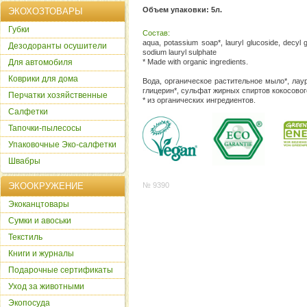
Объем упаковки: 5л.
ЭКОХОЗТОВАРЫ
Губки
Состав:
aqua, potassium soap*, lauryl glucoside, decyl g
Дезодоранты осушители
sodium lauryl sulphate
Для автомобиля
* Made with organic ingredients.
Коврики для дома
Вода, органическое растительное мыло*, лаури
глицерин*, сульфат жирных спиртов кокосовог
Перчатки хозяйственные
* из органических ингредиентов.
Салфетки
Тапочки-пылесосы
Упаковочные Эко-салфетки
Швабры
ЭКООКРУЖЕНИЕ
№ 9390
Экоканцтовары
Сумки и авоськи
Текстиль
Книги и журналы
Подарочные сертификаты
Уход за животными
Экопосуда