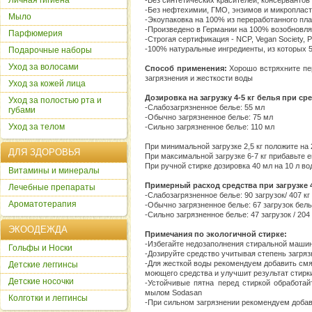
Личная гигиена
-Без синтетических красителей, консервантов
-Без нефтехимии, ГМО, энзимов и микропласт
Мыло
-Экоупаковка на 100% из переработанного пл
-Произведено в Германии на 100% возобновл
Парфюмерия
-Строгая сертификация - NCP, Vegan Society, 
-100% натуральные ингредиенты, из которых 
Подарочные наборы
Уход за волосами
Способ применения:
Хорошо встряхните пер
загрязнения и жесткости воды
Уход за кожей лица
Дозировка на загрузку 4-5 кг белья при с
Уход за полостью рта и
-Слабозагрязненное белье: 55 мл
губами
-Обычно загрязненное белье: 75 мл
Уход за телом
-Сильно загрязненное белье: 110 мл
При минимальной загрузке 2,5 кг положите на
ДЛЯ ЗДОРОВЬЯ
При максимальной загрузке 6-7 кг прибавьте 
При ручной стирке дозировка 40 мл на 10 л во
Витамины и минералы
Примерный расход средства при загрузке 4 
Лечебные препараты
-Слабозагрязненное белье: 90 загрузок/ 407 кг
Ароматотерапия
-Обычно загрязненное белье: 67 загрузок белья
-Сильно загрязненное белье: 47 загрузок / 204
ЭКООДЕЖДА
Примечания по экологичной стирке:
-Избегайте недозаполнения стиральной маши
Гольфы и Носки
-Дозируйте средство учитывая степень загряз
-Для жесткой воды рекомендуем добавить смя
Детские леггинсы
моющего средства и улучшит результат стирк
Детские носочки
-Устойчивые пятна перед стиркой обработа
мылом Sodasan
Колготки и леггинсы
-При сильном загрязнении рекомендуем доба